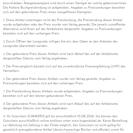
einschränken. Mängelexemplare sind durch einen Stempel als solche gekennzeichnet.
Die frühere Buchpreisbindung ist aufgehoben. Angaben zu Preissenkungen beziehen
sich auf den gebundenen Preis eines mangelfreien Exemplars.
Diese Artikel unterliegen nicht der Preisbindung, die Preisbindung dieser Artikel
2
wurde aufgehoben oder der Preis wurde vom Verlag gesenkt. Die jeweils zutreffende
Alternative wird Ihnen auf der Artikelseite dargestellt. Angaben zu Preissenkungen
beziehen sich auf den vorherigen Preis.
Durch Öffnen der Leseprobe willigen Sie ein, dass Daten an den Anbieter der
3
Leseprobe übermittelt werden.
Der gebundene Preis dieses Artikels wird nach Ablauf des auf der Artikelseite
4
dargestellten Datums vom Verlag angehoben.
Der Preisvergleich bezieht sich auf die unverbindliche Preisempfehlung (UVP) des
5
Herstellers.
Der gebundene Preis dieses Artikels wurde vom Verlag gesenkt. Angaben zu
6
Preissenkungen beziehen sich auf den vorherigen Preis.
Die Preisbindung dieses Artikels wurde aufgehoben. Angaben zu Preissenkungen
7
beziehen sich auf den letzten gebundenen Preis.
Der gebundene Preis dieses Artikels wird nach Ablauf des auf der Artikelseite
8
dargestellten Datums vom Verlag angehoben.
Ihr Gutschein SOMMER13 gilt bis einschließlich 10.08.2026. Sie können den
12
Gutschein ausschließlich online einlösen unter www.hugendubel.de. Keine Bestellung
zur Abholung mit Zahlung in der Filiale möglich. Der Gutschein ist nicht gültig für
gesetzlich preisgebundene Artikel (deutschsprachige Bücher und eBooks) sowie für