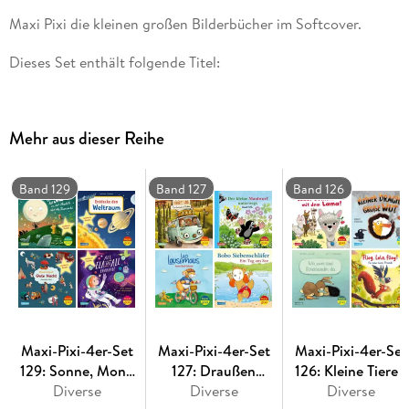
Maxi Pixi die kleinen großen Bilderbücher im Softcover.
Dieses Set enthält folgende Titel:
Maxi Pixi 461: Frühlingsfarben
Mehr aus dieser Reihe
Maxi Pixi 462: Der kleine Siebenschläfer: Das machen wir im
Frühling
Band 129
Band 127
Band 126
Maxi Pixi 463: Entdecke die Tierkinder
Maxi Pixi 464: Hier kommt Polly Osterkuh!
Maxi-Pixi-4er-Set
Maxi-Pixi-4er-Set
Maxi-Pixi-4er-Set
129: Sonne, Mond
127: Draußen
126: Kleine Tiere -
und Sterne leuchten
Diverse
unterwegs (4x1
Diverse
große Gefühle (4x
Diverse