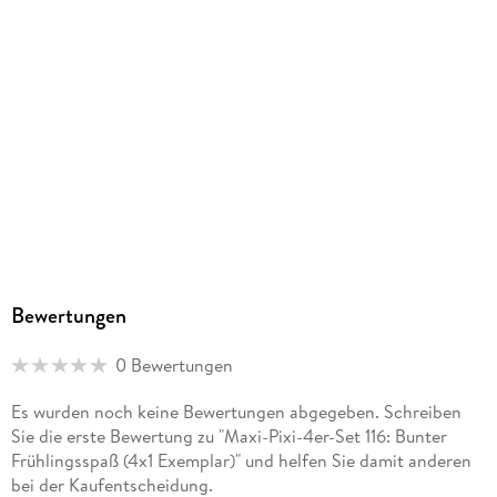
Größe (L/B/H)
158/157/10 mm
GTIN
9783551030801
Herstelleradresse
Carlsen Verlag GmbH, Völckersstraße 14-20, 22765
Hamburg, produktsicherheit@carlsen.de
Bewertungen
0 Bewertungen
Es wurden noch keine Bewertungen abgegeben. Schreiben
Sie die erste Bewertung zu "Maxi-Pixi-4er-Set 116: Bunter
Frühlingsspaß (4x1 Exemplar)" und helfen Sie damit anderen
bei der Kaufentscheidung.