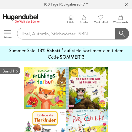
100 Tage Rückgaberecht***
Abholung in über 100 Filialen
Filiale
Konto
Merkzettel
Warenkorb
Hugendubel
Menu
Summer Sale:
13% Rabatt
auf viele Sortimente mit dem
12
mehr
Code
SOMMER13
erfahren
Band 116