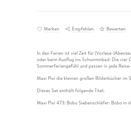
Merken
Empfehlen
Bewerten
In den Ferien ist viel Zeit für (Vorlese-)Aben
oder beim Ausflug ins Schwimmbad: Die vier 
Sommerferiengefühl und passen in jede Reise
Maxi Pixi die kleinen großen Bilderbücher im 
Dieses Set enthält folgende Titel:
Maxi Pixi 473: Bobo Siebenschläfer: Bobo in 
Maxi Pixi 474: Ferien im Garten
Maxi Pixi 475: Die kleine Spinne Widerlich: A