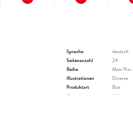
Sprache
deutsch
Seitenanzahl
24
Reihe
Maxi Pixi 
Illustrationen
Diverse
Produktart
Box
Gewicht
202 g
GTIN
9783551
rsstraße 14-20, 22765
@carlsen.de