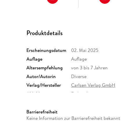
Produktdetails
Erscheinungsdatum
02. Mai 2025
Auflage
Auflage
Altersempfehlung
von 3 bis 7 Jahren
Autor/Autorin
Diverse
Verlag/Hersteller
Carlsen Verlag GmbH
Abbildungen
Farbig illustriert
Größe (L/B/H)
162/158/10 mm
Herstelleradresse
Carlsen Verlag GmbH, Völcke
Barrierefreiheit
Hamburg, produktsicherheit
Keine Information zur Barrierefreiheit bekannt