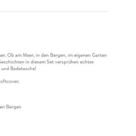
teuer. Ob am Meer, in den Bergen, im eigenen Garten
Geschichten in diesem Set versprühen echtes
- und Badetasche!
Softcover.
den Bergen
usflug ans Meer