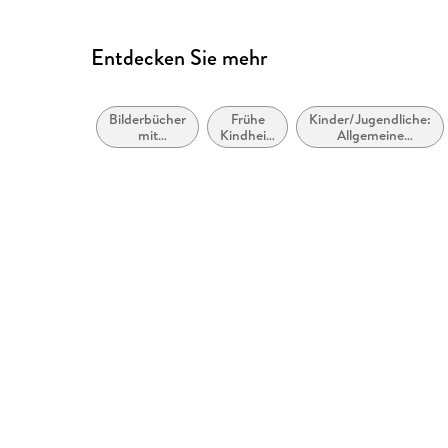
Entdecken Sie mehr
Bilderbücher
Frühe
Kinder/Jugendliche:
mit
Kindheit:
Allgemeine
Erzähltexten
Natur
Interessen:
und Tiere
Camping und aktive
Outdoor-Aktivitäten