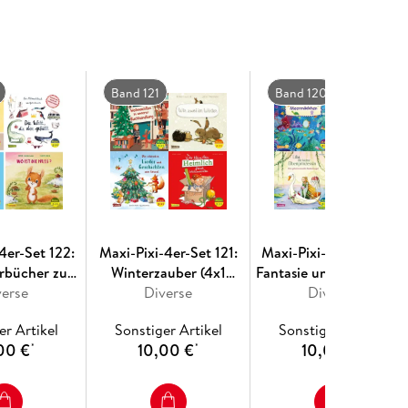
heues Bilderbuch
Band 121
Band 120
4er-Set 122:
Maxi-Pixi-4er-Set 121:
Maxi-Pixi-4er-Set 120:
erbücher zum
Winterzauber (4x1
Fantasie und Magie (4x
hen (4x1
verse
Exemplar)
Diverse
Exemplar)
Diverse
mplar)
er Artikel
Sonstiger Artikel
Sonstiger Artikel
00 €
10,00 €
10,00 €
*
*
*