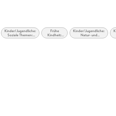
Kinder/Jugendliche:
Frühe
Kinder/Jugendliche:
K
Soziale Themen:
Kindheit:
Natur- und
Umwelt,
Uhrzeit und
Tiergeschichten
Nachhaltigkeit und
Jahreszeiten
grüne Themen