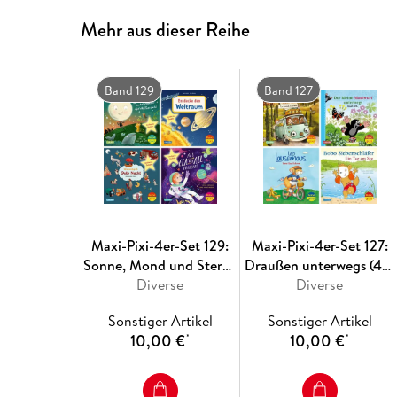
Mehr aus dieser Reihe
Band 129
Band 127
Maxi-Pixi-4er-Set 129:
Maxi-Pixi-4er-Set 127:
Sonne, Mond und Sterne
Draußen unterwegs (4x1
leuchten (4x1 Exemplar)
Diverse
Exemplar)
Diverse
Sonstiger Artikel
Sonstiger Artikel
10,00 €
10,00 €
*
*