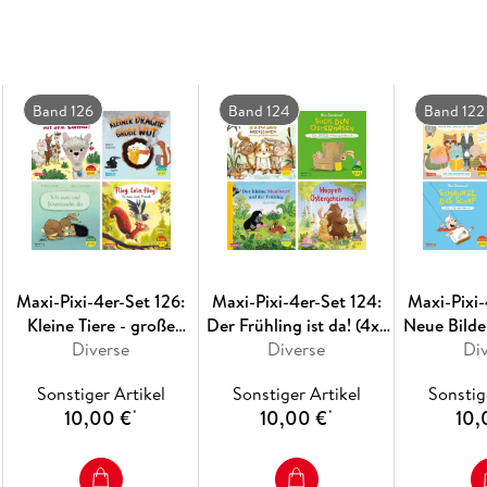
Maxi Pixi 476: Schnabbeldiplapp ein wassersc
Band 126
Band 124
Band 122
Maxi-Pixi-4er-Set 126:
Maxi-Pixi-4er-Set 124:
Maxi-Pixi-
Kleine Tiere - große
Der Frühling ist da! (4x1
Neue Bild
Gefühle (4x1 Exemplar)
Diverse
Exemplar)
Diverse
Mitmac
Di
Exe
Sonstiger Artikel
Sonstiger Artikel
Sonstig
10,00 €
10,00 €
10,
*
*