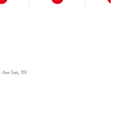
- 4er-Set, 119
030832