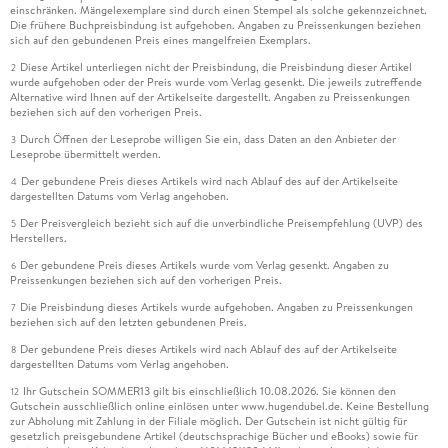
einschränken. Mängelexemplare sind durch einen Stempel als solche gekennzeichnet.
Die frühere Buchpreisbindung ist aufgehoben. Angaben zu Preissenkungen beziehen
sich auf den gebundenen Preis eines mangelfreien Exemplars.
Diese Artikel unterliegen nicht der Preisbindung, die Preisbindung dieser Artikel
2
wurde aufgehoben oder der Preis wurde vom Verlag gesenkt. Die jeweils zutreffende
Alternative wird Ihnen auf der Artikelseite dargestellt. Angaben zu Preissenkungen
beziehen sich auf den vorherigen Preis.
Durch Öffnen der Leseprobe willigen Sie ein, dass Daten an den Anbieter der
3
Leseprobe übermittelt werden.
Der gebundene Preis dieses Artikels wird nach Ablauf des auf der Artikelseite
4
dargestellten Datums vom Verlag angehoben.
Der Preisvergleich bezieht sich auf die unverbindliche Preisempfehlung (UVP) des
5
Herstellers.
Der gebundene Preis dieses Artikels wurde vom Verlag gesenkt. Angaben zu
6
Preissenkungen beziehen sich auf den vorherigen Preis.
Die Preisbindung dieses Artikels wurde aufgehoben. Angaben zu Preissenkungen
7
beziehen sich auf den letzten gebundenen Preis.
Der gebundene Preis dieses Artikels wird nach Ablauf des auf der Artikelseite
8
dargestellten Datums vom Verlag angehoben.
Ihr Gutschein SOMMER13 gilt bis einschließlich 10.08.2026. Sie können den
12
Gutschein ausschließlich online einlösen unter www.hugendubel.de. Keine Bestellung
zur Abholung mit Zahlung in der Filiale möglich. Der Gutschein ist nicht gültig für
gesetzlich preisgebundene Artikel (deutschsprachige Bücher und eBooks) sowie für