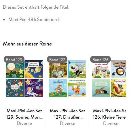
Dieses Set enthält folgende Titel:
Maxi Pixi 481: So bin ich II
Maxi Pixi 483: Wo ist die Nuss?
Maxi Pixi 484: Die Welt, die dir gefällt
Mehr aus dieser Reihe
Maxi Pixi 489: Schaukel das Schaf
Band 129
Band 127
Band 126
Maxi-Pixi-4er-Set
Maxi-Pixi-4er-Set
Maxi-Pixi-4er-Set
129: Sonne, Mond
127: Draußen
126: Kleine Tiere -
und Sterne leuchten
Diverse
unterwegs (4x1
Diverse
große Gefühle (4x
Diverse