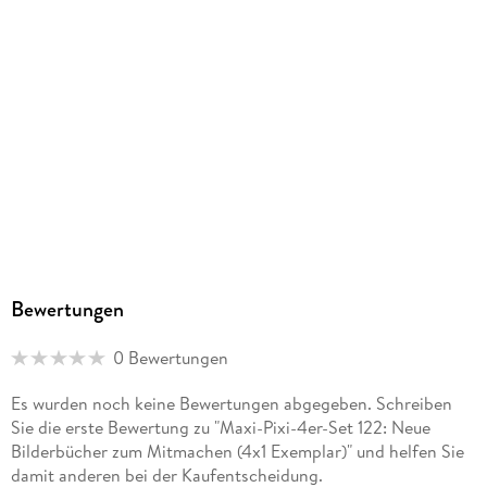
Größe (L/B/H)
155/154/10 mm
GTIN
9783551030863
Herstelleradresse
Carlsen Verlag GmbH, Völckersstraße 14-20, 22765
Hamburg, produktsicherheit@carlsen.de
Bewertungen
0 Bewertungen
Es wurden noch keine Bewertungen abgegeben. Schreiben
Sie die erste Bewertung zu "Maxi-Pixi-4er-Set 122: Neue
Bilderbücher zum Mitmachen (4x1 Exemplar)" und helfen Sie
damit anderen bei der Kaufentscheidung.