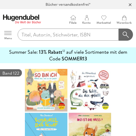
Bücher versandkostenfrei*
100 Tage Rückgaberecht***
Abholung in über 100 Filialen
Filiale
Konto
Merkzettel
Warenkorb
Hugendubel
Menu
Summer Sale:
13% Rabatt
auf viele Sortimente mit dem
12
mehr
Code
SOMMER13
erfahren
Band 122