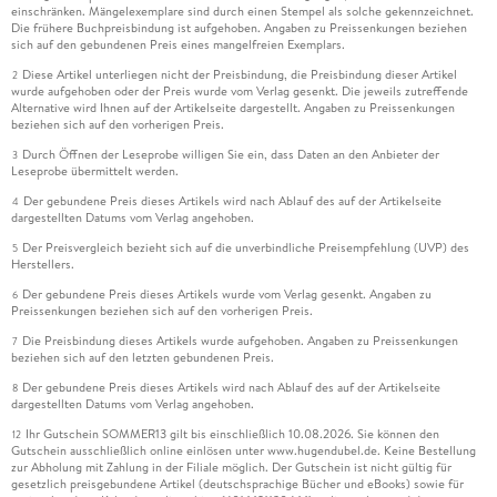
einschränken. Mängelexemplare sind durch einen Stempel als solche gekennzeichnet.
Die frühere Buchpreisbindung ist aufgehoben. Angaben zu Preissenkungen beziehen
sich auf den gebundenen Preis eines mangelfreien Exemplars.
Diese Artikel unterliegen nicht der Preisbindung, die Preisbindung dieser Artikel
2
wurde aufgehoben oder der Preis wurde vom Verlag gesenkt. Die jeweils zutreffende
Alternative wird Ihnen auf der Artikelseite dargestellt. Angaben zu Preissenkungen
beziehen sich auf den vorherigen Preis.
Durch Öffnen der Leseprobe willigen Sie ein, dass Daten an den Anbieter der
3
Leseprobe übermittelt werden.
Der gebundene Preis dieses Artikels wird nach Ablauf des auf der Artikelseite
4
dargestellten Datums vom Verlag angehoben.
Der Preisvergleich bezieht sich auf die unverbindliche Preisempfehlung (UVP) des
5
Herstellers.
Der gebundene Preis dieses Artikels wurde vom Verlag gesenkt. Angaben zu
6
Preissenkungen beziehen sich auf den vorherigen Preis.
Die Preisbindung dieses Artikels wurde aufgehoben. Angaben zu Preissenkungen
7
beziehen sich auf den letzten gebundenen Preis.
Der gebundene Preis dieses Artikels wird nach Ablauf des auf der Artikelseite
8
dargestellten Datums vom Verlag angehoben.
Ihr Gutschein SOMMER13 gilt bis einschließlich 10.08.2026. Sie können den
12
Gutschein ausschließlich online einlösen unter www.hugendubel.de. Keine Bestellung
zur Abholung mit Zahlung in der Filiale möglich. Der Gutschein ist nicht gültig für
gesetzlich preisgebundene Artikel (deutschsprachige Bücher und eBooks) sowie für