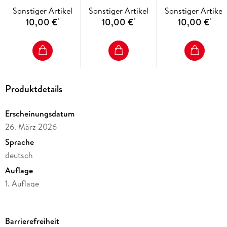
(4x1 Exemplar)
Exemplar)
Lachen und Mitfühlen
Sonstiger Artikel
Sonstiger Artikel
Sonstiger Artikel
10,00 €
10,00 €
10,00 €
*
*
*
Produktdetails
Erscheinungsdatum
26. März 2026
Sprache
deutsch
Auflage
1. Auflage
Seitenanzahl
24
Barrierefreiheit