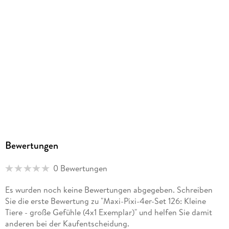
Größe (L/B/H)
160/157/12 mm
GTIN
9783551030900
Herstelleradresse
Carlsen Verlag GmbH, Völckersstraße 14-20, 22765
Hamburg, produktsicherheit@carlsen.de
Bewertungen
0 Bewertungen
Es wurden noch keine Bewertungen abgegeben. Schreiben
Sie die erste Bewertung zu "Maxi-Pixi-4er-Set 126: Kleine
Tiere - große Gefühle (4x1 Exemplar)" und helfen Sie damit
anderen bei der Kaufentscheidung.