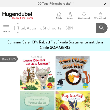
100 Tage Rückgaberecht***
Abholung in über 100 Filialen
Filiale
Konto
Merkzettel
Warenkorb
Hugendubel
Menu
Summer Sale:
13% Rabatt
auf viele Sortimente mit dem
12
mehr
Code
SOMMER13
erfahren
Band 126