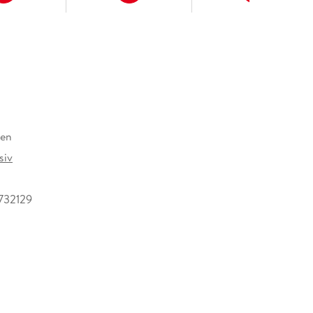
ten
siv
732129