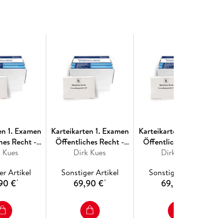
sgrundlagenEuroparecht:examensrelevante
en 1. Examen
Karteikarten 1. Examen
Karteikarten 1. Examen
hes Recht -
Öffentliches Recht -
Öffentliches Recht -
k Kues
emen
Rheinland-Pfalz
Dirk Kues
Brandenburg
Dirk Kues
er Artikel
Sonstiger Artikel
Sonstiger Artikel
90 €
69,90 €
69,90 €
*
*
*