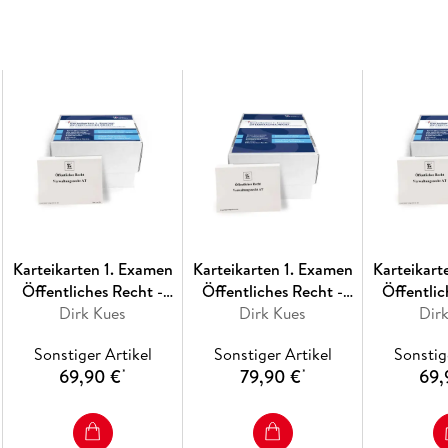
Einrichtungen)Staatshaftungsrecht:Anspruch
Vorschriften des Primärrechts, EMRK
Karteikarten 1. Examen
Karteikarten 1. Examen
Karteikart
Öffentliches Recht -
Öffentliches Recht -
Öffentlic
Dirk Kues
Hessen
Dirk Kues
Bayern
Dir
Br
Sonstiger Artikel
Sonstiger Artikel
Sonstig
69,90 €
79,90 €
69,
*
*