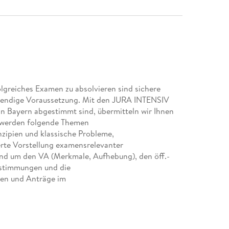
reiches Examen zu absolvieren sind sichere
twendige Voraussetzung. Mit den JURA INTENSIV
 in Bayern abgestimmt sind, übermitteln wir Ihnen
z werden folgende Themen
zipien und klassische Probleme,
rte Vorstellung examensrelevanter
nd um den VA (Merkmale, Aufhebung), den öff.-
estimmungen und die
ten und Anträge im
ie Baugenehmigung,
Abgrenzung des Gemeingebrauchs von der
Definitionen und Prüfungsaufbauten,
t:Kernmaterien (insbesondere den Zugang zu öff.