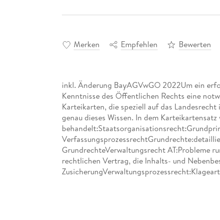
Merken
Empfehlen
Bewerten
inkl. Änderung BayAGVwGO 2022Um ein erfolg
Kenntnisse des Öffentlichen Rechts eine no
Karteikarten, die speziell auf das Landesrecht
genau dieses Wissen. In dem Karteikartensat
behandelt:Staatsorganisationsrecht:Grundprin
VerfassungsprozessrechtGrundrechte:detaillie
GrundrechteVerwaltungsrecht AT:Probleme ru
rechtlichen Vertrag, die Inhalts- und Nebenb
ZusicherungVerwaltungsprozessrecht:Klagear
EilrechtsschutzBaurecht:Probleme rund um d
DrittschutzStraßenrecht:prüfungsrelevante 
SondernutzungPolizeirecht:examensrelevante 
VerwaltungsvollstreckungsrechtKommunalrech