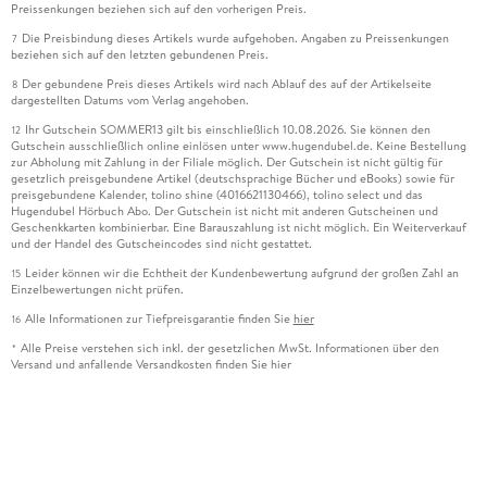
Preissenkungen beziehen sich auf den vorherigen Preis.
Die Preisbindung dieses Artikels wurde aufgehoben. Angaben zu Preissenkungen
7
beziehen sich auf den letzten gebundenen Preis.
Der gebundene Preis dieses Artikels wird nach Ablauf des auf der Artikelseite
8
dargestellten Datums vom Verlag angehoben.
Ihr Gutschein SOMMER13 gilt bis einschließlich 10.08.2026. Sie können den
12
Gutschein ausschließlich online einlösen unter www.hugendubel.de. Keine Bestellung
zur Abholung mit Zahlung in der Filiale möglich. Der Gutschein ist nicht gültig für
gesetzlich preisgebundene Artikel (deutschsprachige Bücher und eBooks) sowie für
preisgebundene Kalender, tolino shine (4016621130466), tolino select und das
Hugendubel Hörbuch Abo. Der Gutschein ist nicht mit anderen Gutscheinen und
Geschenkkarten kombinierbar. Eine Barauszahlung ist nicht möglich. Ein Weiterverkauf
und der Handel des Gutscheincodes sind nicht gestattet.
Leider können wir die Echtheit der Kundenbewertung aufgrund der großen Zahl an
15
Einzelbewertungen nicht prüfen.
Alle Informationen zur Tiefpreisgarantie finden Sie
hier
16
Alle Preise verstehen sich inkl. der gesetzlichen MwSt. Informationen über den
*
Versand und anfallende Versandkosten finden Sie
hier
Alle online gekauften Versandartikel beinhalten ein erweitertes Rückgaberecht von
***
100 Tagen nach Kaufdatum. Die Rücknahme von Bild-, Ton- und Datenträgern ist nur bei
noch versiegelter Ware möglich. Für in der Filiale gekaufte Artikel gilt ein
Rückgaberecht von 4 Wochen. Voraussetzung ist die Vorlage des Kassenbons und dass
sich der Artikel in wiederverkaufsfähigem Zustand befindet. Für digitale Produkte gilt
weiterhin die gesetzliche Widerrufsfrist von 14 Tagen. Bitte senden Sie Ihren Widerruf