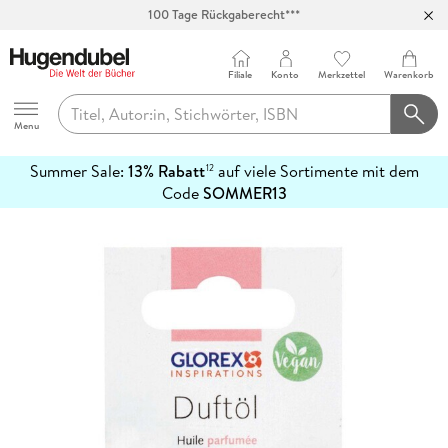
100 Tage Rückgaberecht***
Abholung in über 100 Filialen
Filiale
Konto
Merkzettel
Warenkorb
Hugendubel
Menu
Summer Sale:
13% Rabatt
auf viele Sortimente mit dem
12
mehr
Code
SOMMER13
erfahren