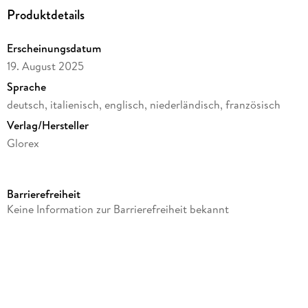
Produktdetails
Erscheinungsdatum
19. August 2025
Sprache
deutsch, italienisch, englisch, niederländisch, französisch
Verlag/Hersteller
Glorex
Produktart
Merchandise-Artikel
Barrierefreiheit
Gewicht
Keine Information zur Barrierefreiheit bekannt
55 g
Größe (L/B/H)
40/70/95 mm
Sonstiges
Glasflasche