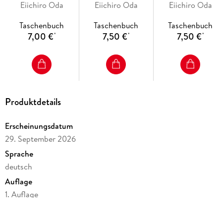
Eiichiro Oda
Eiichiro Oda
Eiichiro Oda
Bisher 14 Anime-Kinofilme
Taschenbuch
Taschenbuch
Taschenbuch
Live-Action-Netflixserie
7,00 €
7,50 €
7,50 €
*
*
*
Diverse Videospiele
Ab 10 Jahren
Produktdetails
Erscheinungsdatum
29. September 2026
Sprache
deutsch
Auflage
1. Auflage
Seitenanzahl