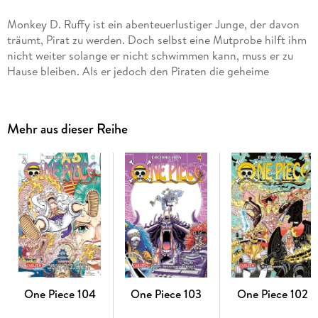
Monkey D. Ruffy ist ein abenteuerlustiger Junge, der davon
träumt, Pirat zu werden. Doch selbst eine Mutprobe hilft ihm
nicht weiter solange er nicht schwimmen kann, muss er zu
Hause bleiben. Als er jedoch den Piraten die geheime
Teufelsfrucht stiehlt und sie kurzerhand zum Nachtisch isst,
verändert sich sein Leben schlagartig.
Mehr aus dieser Reihe
Die Geschichte von Ruffy und seinen Freunden ist ein
einzigartiges Abenteuer voller Action, Dramatik,
Freundschaft und Humor. Mit über 600 Millionen verkauften
Exemplaren weltweit ist One Piece die erfolgreichste
Mangaserie aller Zeiten!
Für Fans von Naruto, Dragon Ball, My Hero Academia und
Fairy Tail!
Weitere Infos:
One Piece 104
One Piece 103
One Piece 102
Anime-Serie bei Crunchyroll, Netflix und ADN