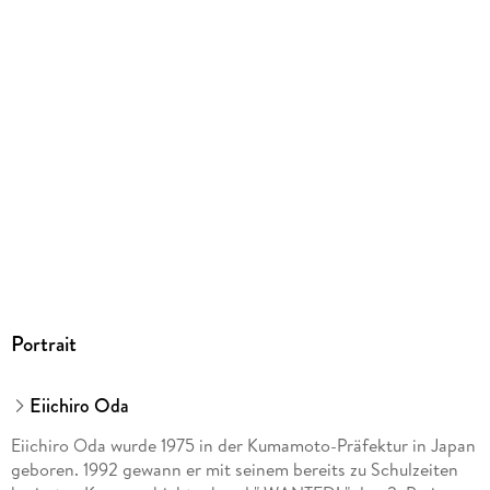
kartoniert
Abbildungen
Mit Schwarz-Weiß-Zeichnungen
Gewicht
2338 g
Größe (L/B/H)
176/230/225 mm
ISBN
9783551809681
Herstelleradresse
Carlsen Verlag GmbH, Völckersstraße 14-20, 22765
Hamburg, produktsicherheit@carlsen.de
Portrait
Eiichiro Oda
Eiichiro Oda wurde 1975 in der Kumamoto-Präfektur in Japan
geboren. 1992 gewann er mit seinem bereits zu Schulzeiten