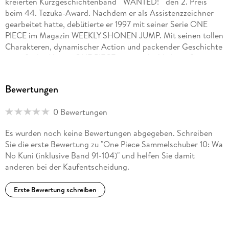
kreierten Kurzgeschichtenband " WANTED! " den 2. Preis
beim 44. Tezuka-Award. Nachdem er als Assistenzzeichner
gearbeitet hatte, debütierte er 1997 mit seiner Serie ONE
PIECE im Magazin WEEKLY SHONEN JUMP. Mit seinen tollen
Charakteren, dynamischer Action und packender Geschichte
genießt der Manga ONE PIECE eine unglaublich große
Popularität. Allein in Japan wurden bereits über 200
Millionen Exemplare der Serie verkauft. ONE PIECE feiert
Bewertungen
multimedial große Erfolge: die Serie wurde als Anime
adaptiert, ebenso gibt es eine Reihe von Games, Kinofilmen
0 Bewertungen
u. v. m. Die Serie hat auch in Europa und den USA unzählige
Fans. Die deutsche Ausgabe des Manga kommt
Es wurden noch keine Bewertungen abgegeben. Schreiben
dreimonatlich bei Carlsen, außerdem sind mehrere Guides
Sie die erste Bewertung zu "One Piece Sammelschuber 10: Wa
und Romane sowie der Kurzgeschichtenband WANTED
No Kuni (inklusive Band 91-104)" und helfen Sie damit
erschienen!
anderen bei der Kaufentscheidung.
Antje Bockel wurde in Wülfrath in Nordrhein-Westfalen
Erste Bewertung schreiben
geboren, studierte Japanologie und Linguistik in Marburg und
lebte von 1992 bis 1996 in Shizuoka, Japan. Sie übersetzt
hauptsächlich Manga aus dem Japanischen.