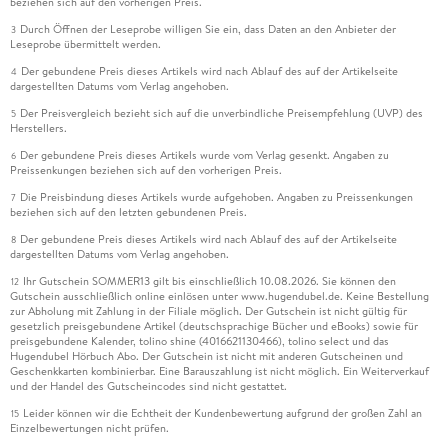
beziehen sich auf den vorherigen Preis.
Durch Öffnen der Leseprobe willigen Sie ein, dass Daten an den Anbieter der
3
Leseprobe übermittelt werden.
Der gebundene Preis dieses Artikels wird nach Ablauf des auf der Artikelseite
4
dargestellten Datums vom Verlag angehoben.
Der Preisvergleich bezieht sich auf die unverbindliche Preisempfehlung (UVP) des
5
Herstellers.
Der gebundene Preis dieses Artikels wurde vom Verlag gesenkt. Angaben zu
6
Preissenkungen beziehen sich auf den vorherigen Preis.
Die Preisbindung dieses Artikels wurde aufgehoben. Angaben zu Preissenkungen
7
beziehen sich auf den letzten gebundenen Preis.
Der gebundene Preis dieses Artikels wird nach Ablauf des auf der Artikelseite
8
dargestellten Datums vom Verlag angehoben.
Ihr Gutschein SOMMER13 gilt bis einschließlich 10.08.2026. Sie können den
12
Gutschein ausschließlich online einlösen unter www.hugendubel.de. Keine Bestellung
zur Abholung mit Zahlung in der Filiale möglich. Der Gutschein ist nicht gültig für
gesetzlich preisgebundene Artikel (deutschsprachige Bücher und eBooks) sowie für
preisgebundene Kalender, tolino shine (4016621130466), tolino select und das
Hugendubel Hörbuch Abo. Der Gutschein ist nicht mit anderen Gutscheinen und
Geschenkkarten kombinierbar. Eine Barauszahlung ist nicht möglich. Ein Weiterverkauf
und der Handel des Gutscheincodes sind nicht gestattet.
Leider können wir die Echtheit der Kundenbewertung aufgrund der großen Zahl an
15
Einzelbewertungen nicht prüfen.