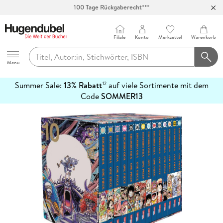
100 Tage Rückgaberecht***
Abholung in über 100 Filialen
Filiale
Konto
Merkzettel
Warenkorb
Hugendubel
Menu
Summer Sale:
13% Rabatt
auf viele Sortimente mit dem
12
mehr
Code
SOMMER13
erfahren