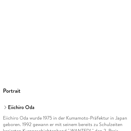
Gewicht
1576 g
Größe (L/B/H)
196/153/120 mm
GTIN
9783551024398
Herstelleradresse
Carlsen Verlag GmbH, Völckersstraße 14-20, 22765
Hamburg, produktsicherheit@carlsen.de
Portrait
Eiichiro Oda
Eiichiro Oda wurde 1975 in der Kumamoto-Präfektur in Japan
geboren. 1992 gewann er mit seinem bereits zu Schulzeiten
kreierten Kurzgeschichtenband " WANTED! " den 2. Preis