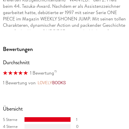
beim 44. Tezuka-Award. Nachdem er als Assistenzzeichner
gearbeitet hatte, debütierte er 1997 mit seiner Serie ONE
PIECE im Magazin WEEKLY SHONEN JUMP. Mit seinen tollen
Charakteren, dynamischer Action und packender Geschichte
genießt der Manga ONE PIECE eine unglaublich große
Popularität. Allein in Japan wurden bereits über 200
Millionen Exemplare der Serie verkauft. ONE PIECE feiert
Bewertungen
multimedial große Erfolge: die Serie wurde als Anime
adaptiert, ebenso gibt es eine Reihe von Games, Kinofilmen
Durchschnitt
u. v. m. Die Serie hat auch in Europa und den USA unzählige
Fans. Die deutsche Ausgabe des Manga kommt
15
1 Bewertung
dreimonatlich bei Carlsen, außerdem sind mehrere Guides
und Romane sowie der Kurzgeschichtenband WANTED
1 Bewertung
von
LovelyBooks
erschienen!
Übersicht
5 Sterne
1
4 Sterne
0