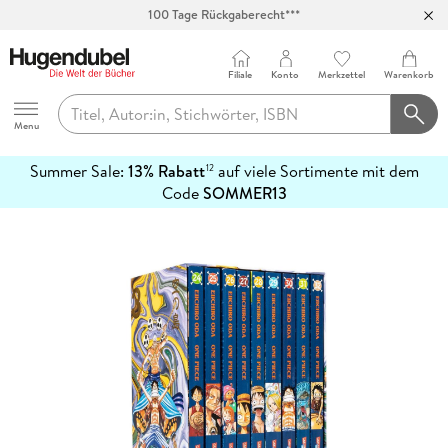
100 Tage Rückgaberecht***
Abholung in über 100 Filialen
Filiale
Konto
Merkzettel
Warenkorb
Hugendubel
Menu
Summer Sale:
13% Rabatt
auf viele Sortimente mit dem
12
mehr
Code
SOMMER13
erfahren