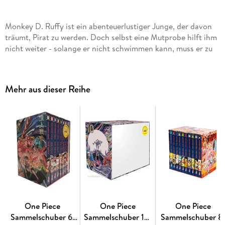
Monkey D. Ruffy ist ein abenteuerlustiger Junge, der davon
träumt, Pirat zu werden. Doch selbst eine Mutprobe hilft ihm
nicht weiter - solange er nicht schwimmen kann, muss er zu
Hause bleiben. Als er jedoch den Piraten die geheime
Teufelsfrucht stiehlt und sie kurzerhand zum Nachtisch isst,
verändert sich sein Leben schlagartig.
Mehr aus dieser Reihe
Die Geschichte von Ruffy und seinen Freunden ist ein
einzigartiges Abenteuer voller Action, Dramatik,
Freundschaft und Humor. Mit über 500 Millionen verkauften
Exemplaren weltweit ist One Piece die erfolgreichste
Mangaserie aller Zeiten!
Für Fans von Naruto, Dragon Ball, My Hero Academia und
Fairy Tail!
One Piece
One Piece
One Piece
Sammelschuber 6:
Sammelschuber 10:
Sammelschuber 8
Weitere Infos: