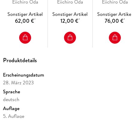
Eiichiro Oda
Marine Ford
Wa No Kuni (leer,
Eiichiro Oda
Dressrosa (inklusiv
Eiichiro Oda
- Anime-Serie bei Crunchyroll, Netflix und ADN
(inklusive Band 54-
für die Bände 91-
Band 71-80)
- bisher 14 Anime-Kinofilme
Sonstiger Artikel
Sonstiger Artikel
Sonstiger Artikel
61)
104, limitiert)
- Live-Action-Netflixserie 3. Staffel in Vorbereitung
62,00 €
12,00 €
76,00 €
*
*
*
- diverse Videospiele
- ab 10 Jahren
Produktdetails
Erscheinungsdatum
28. März 2023
Sprache
deutsch
Auflage
5. Auflage
Seitenanzahl
1856