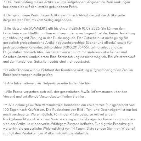
Die Preisbindung dieses Artikels wurde aufgehoben. Angaben zu Preissenkungen
7
beziehen sich auf den letzten gebundenen Preis.
Der gebundene Preis dieses Artikels wird nach Ablauf des auf der Artikelseite
8
dargestellten Datums vom Verlag angehoben.
Ihr Gutschein SOMMER13 gilt bis einschließlich 10.08.2026. Sie können den
12
Gutschein ausschließlich online einlösen unter www.hugendubel.de. Keine Bestellung
zur Abholung mit Zahlung in der Filiale möglich. Der Gutschein ist nicht gültig für
gesetzlich preisgebundene Artikel (deutschsprachige Bücher und eBooks) sowie für
preisgebundene Kalender, tolino shine (4016621130466), tolino select und das
Hugendubel Hörbuch Abo. Der Gutschein ist nicht mit anderen Gutscheinen und
Geschenkkarten kombinierbar. Eine Barauszahlung ist nicht möglich. Ein Weiterverkauf
und der Handel des Gutscheincodes sind nicht gestattet.
Leider können wir die Echtheit der Kundenbewertung aufgrund der großen Zahl an
15
Einzelbewertungen nicht prüfen.
Alle Informationen zur Tiefpreisgarantie finden Sie
hier
16
Alle Preise verstehen sich inkl. der gesetzlichen MwSt. Informationen über den
*
Versand und anfallende Versandkosten finden Sie
hier
Alle online gekauften Versandartikel beinhalten ein erweitertes Rückgaberecht von
***
100 Tagen nach Kaufdatum. Die Rücknahme von Bild-, Ton- und Datenträgern ist nur bei
noch versiegelter Ware möglich. Für in der Filiale gekaufte Artikel gilt ein
Rückgaberecht von 4 Wochen. Voraussetzung ist die Vorlage des Kassenbons und dass
sich der Artikel in wiederverkaufsfähigem Zustand befindet. Für digitale Produkte gilt
weiterhin die gesetzliche Widerrufsfrist von 14 Tagen. Bitte senden Sie Ihren Widerruf
zu digitalen Produkten per Mail an info@hugendubel.de.