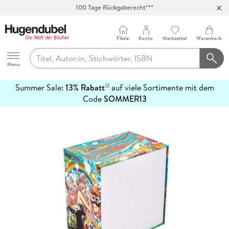
Abholung in über 100 Filialen
Filiale
Konto
Merkzettel
Warenkorb
Hugendubel
Menu
Summer Sale:
13% Rabatt
auf viele Sortimente mit dem
12
mehr
Code
SOMMER13
erfahren