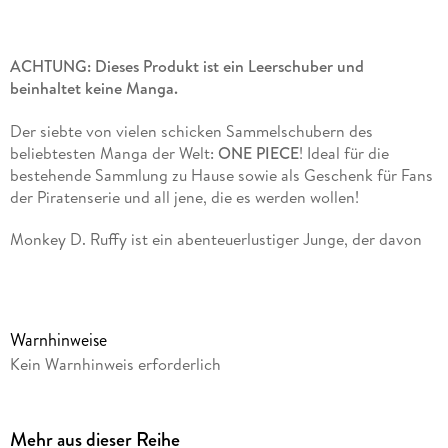
ACHTUNG: Dieses Produkt ist ein Leerschuber und
beinhaltet keine Manga.
Der siebte von vielen schicken Sammelschubern des
beliebtesten Manga der Welt:
ONE PIECE
! Ideal für die
bestehende Sammlung zu Hause sowie als Geschenk für Fans
der Piratenserie und all jene, die es werden wollen!
Monkey D. Ruffy ist ein abenteuerlustiger Junge, der davon
träumt, Pirat zu werden. Doch selbst eine Mutprobe hilft ihm
nicht weiter - solange er nicht schwimmen kann, muss er zu
Hause bleiben. Als er jedoch den Piraten die geheime
Teufelsfrucht stiehlt und sie kurzerhand zum Nachtisch isst,
Warnhinweise
verändert sich sein Leben schlagartig.
Kein Warnhinweis erforderlich
Die Geschichte von Ruffy und seinen Freunden ist ein
einzigartiges Abenteuer voller Action, Dramatik,
Freundschaft und Humor. Mit über 500 Millionen verkauften
Mehr aus dieser Reihe