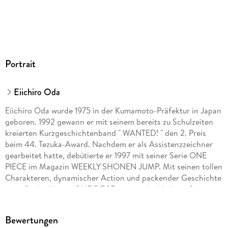
Hamburg, produktsicherheit@carlsen.de
Portrait
Eiichiro Oda
Eiichiro Oda wurde 1975 in der Kumamoto-Präfektur in Japan
geboren. 1992 gewann er mit seinem bereits zu Schulzeiten
kreierten Kurzgeschichtenband " WANTED! " den 2. Preis
beim 44. Tezuka-Award. Nachdem er als Assistenzzeichner
gearbeitet hatte, debütierte er 1997 mit seiner Serie ONE
PIECE im Magazin WEEKLY SHONEN JUMP. Mit seinen tollen
Charakteren, dynamischer Action und packender Geschichte
genießt der Manga ONE PIECE eine unglaublich große
Popularität. Allein in Japan wurden bereits über 200
Millionen Exemplare der Serie verkauft. ONE PIECE feiert
Bewertungen
multimedial große Erfolge: die Serie wurde als Anime