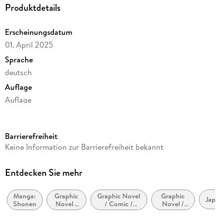
Produktdetails
Erscheinungsdatum
01. April 2025
Sprache
deutsch
Auflage
Auflage
Altersempfehlung
von 10 bis 99 Jahren
Barrierefreiheit
Reihe
Keine Information zur Barrierefreiheit bekannt
One Piece
Autor/Autorin
Entdecken Sie mehr
Eiichiro Oda
Manga:
Graphic
Graphic Novel
Graphic
Übersetzung
Japa
Shonen
Novel /
/ Comic /
Novel /
Antje Bockel
Comic /
Manga:
Comic /
Manga:
Superhelden
Manga: