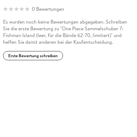
adaptiert, ebenso gibt es eine Reihe von Games, Kinofilmen
0 Bewertungen
u. v. m. Die Serie hat auch in Europa und den USA unzählige
Fans. Die deutsche Ausgabe des Manga kommt
Es wurden noch keine Bewertungen abgegeben. Schreiben
dreimonatlich bei Carlsen, außerdem sind mehrere Guides
Sie die erste Bewertung zu "One Piece Sammelschuber 7:
und Romane sowie der Kurzgeschichtenband WANTED
Fishman Island (leer, für die Bände 62-70, limitiert)" und
erschienen!
helfen Sie damit anderen bei der Kaufentscheidung.
Antje Bockel wurde in Wülfrath in Nordrhein-Westfalen
Erste Bewertung schreiben
geboren, studierte Japanologie und Linguistik in Marburg und
lebte von 1992 bis 1996 in Shizuoka, Japan. Sie übersetzt
hauptsächlich Manga aus dem Japanischen.