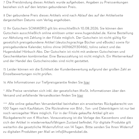
Die Preisbindung dieses Artikels wurde aufgehoben. Angaben zu Preissenkungen
7
beziehen sich auf den letzten gebundenen Preis.
Der gebundene Preis dieses Artikels wird nach Ablauf des auf der Artikelseite
8
dargestellten Datums vom Verlag angehoben.
Ihr Gutschein SOMMER13 gilt bis einschließlich 10.08.2026. Sie können den
12
Gutschein ausschließlich online einlösen unter www.hugendubel.de. Keine Bestellung
zur Abholung mit Zahlung in der Filiale möglich. Der Gutschein ist nicht gültig für
gesetzlich preisgebundene Artikel (deutschsprachige Bücher und eBooks) sowie für
preisgebundene Kalender, tolino shine (4016621130466), tolino select und das
Hugendubel Hörbuch Abo. Der Gutschein ist nicht mit anderen Gutscheinen und
Geschenkkarten kombinierbar. Eine Barauszahlung ist nicht möglich. Ein Weiterverkauf
und der Handel des Gutscheincodes sind nicht gestattet.
Leider können wir die Echtheit der Kundenbewertung aufgrund der großen Zahl an
15
Einzelbewertungen nicht prüfen.
Alle Informationen zur Tiefpreisgarantie finden Sie
hier
16
Alle Preise verstehen sich inkl. der gesetzlichen MwSt. Informationen über den
*
Versand und anfallende Versandkosten finden Sie
hier
Alle online gekauften Versandartikel beinhalten ein erweitertes Rückgaberecht von
***
100 Tagen nach Kaufdatum. Die Rücknahme von Bild-, Ton- und Datenträgern ist nur bei
noch versiegelter Ware möglich. Für in der Filiale gekaufte Artikel gilt ein
Rückgaberecht von 4 Wochen. Voraussetzung ist die Vorlage des Kassenbons und dass
sich der Artikel in wiederverkaufsfähigem Zustand befindet. Für digitale Produkte gilt
weiterhin die gesetzliche Widerrufsfrist von 14 Tagen. Bitte senden Sie Ihren Widerruf
zu digitalen Produkten per Mail an info@hugendubel.de.