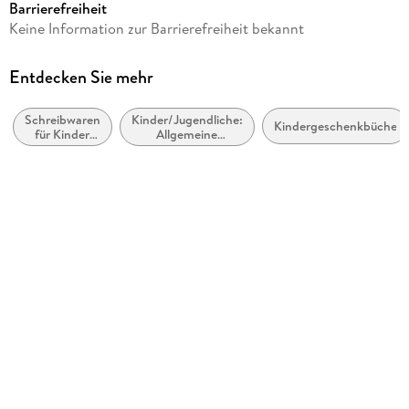
Barrierefreiheit
Verlag/Hersteller
Keine Information zur Barrierefreiheit bekannt
Coppenrath
Produktart
Entdecken Sie mehr
Kontrollbücher
Schreibwaren
Kinder/Jugendliche:
Gewicht
Kindergeschenkbücher
für Kinder
Allgemeine
481 g
(bedruckt)
Interessen:
Christentum
Größe (L/B/H)
248/238/17 mm
Sonstiges
wattiertes Hardcover; Goldfolie / Goldfolienschnitt /
Sammeltasche
Artikelnr. Hersteller
71759
GTIN
4050003717593
Herstelleradresse