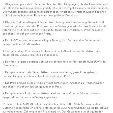
Mängelexemplare sind Bücher mit leichten Beschädigungen, die das Lesen aber nicht
1
einschränken. Mängelexemplare sind durch einen Stempel als solche gekennzeichnet.
Die frühere Buchpreisbindung ist aufgehoben. Angaben zu Preissenkungen beziehen
sich auf den gebundenen Preis eines mangelfreien Exemplars.
Diese Artikel unterliegen nicht der Preisbindung, die Preisbindung dieser Artikel
2
wurde aufgehoben oder der Preis wurde vom Verlag gesenkt. Die jeweils zutreffende
Alternative wird Ihnen auf der Artikelseite dargestellt. Angaben zu Preissenkungen
beziehen sich auf den vorherigen Preis.
Durch Öffnen der Leseprobe willigen Sie ein, dass Daten an den Anbieter der
3
Leseprobe übermittelt werden.
Der gebundene Preis dieses Artikels wird nach Ablauf des auf der Artikelseite
4
dargestellten Datums vom Verlag angehoben.
Der Preisvergleich bezieht sich auf die unverbindliche Preisempfehlung (UVP) des
5
Herstellers.
Der gebundene Preis dieses Artikels wurde vom Verlag gesenkt. Angaben zu
6
Preissenkungen beziehen sich auf den vorherigen Preis.
Die Preisbindung dieses Artikels wurde aufgehoben. Angaben zu Preissenkungen
7
beziehen sich auf den letzten gebundenen Preis.
Der gebundene Preis dieses Artikels wird nach Ablauf des auf der Artikelseite
8
dargestellten Datums vom Verlag angehoben.
Ihr Gutschein SOMMER13 gilt bis einschließlich 10.08.2026. Sie können den
12
Gutschein ausschließlich online einlösen unter www.hugendubel.de. Keine Bestellung
zur Abholung mit Zahlung in der Filiale möglich. Der Gutschein ist nicht gültig für