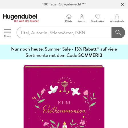
100 Tage Rückgaberecht***
Abholung in über 100 Filialen
Filiale
Konto
Merkzettel
Warenkorb
Hugendubel
Menu
Nur noch heute:
Summer Sale -
13% Rabatt
auf viele
12
mehr
Sortimente mit dem Code
SOMMER13
erfahren