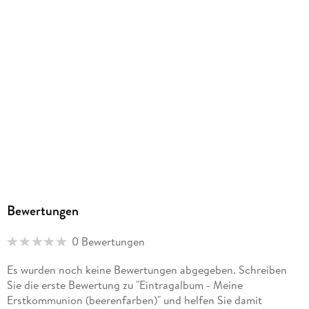
Coppenrath Verlag GmbH & Co. KG, Coppenrath Verlag
GmbH & Co. KG, Hafenweg 30, 48155 Münster,
info@coppenrath.de
Bewertungen
0 Bewertungen
Es wurden noch keine Bewertungen abgegeben. Schreiben
Sie die erste Bewertung zu "Eintragalbum - Meine
Erstkommunion (beerenfarben)" und helfen Sie damit