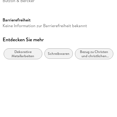
Butzon & Bercker
Produktart
Merchandise-Artikel
Barrierefreiheit
Gewicht
Keine Information zur Barrierefreiheit bekannt
15 g
Größe (L/B/H)
Entdecken Sie mehr
70/63/12 mm
Dekorative
Bezug zu Christen
Artikelnr. Hersteller
Schreibwaren
Metallarbeiten
und christlichen
2-165082
Gruppen
GTIN
4036526779850
Herstelleradresse
Butzon & Bercker GmbH, Hoogeweg 100, 47623 Kevelaer,
service@bube.de