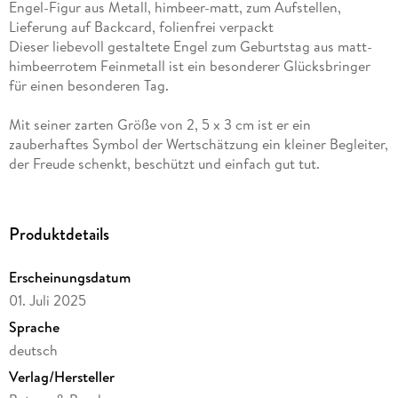
Engel-Figur aus Metall, himbeer-matt, zum Aufstellen,
Lieferung auf Backcard, folienfrei verpackt
Dieser liebevoll gestaltete Engel zum Geburtstag aus matt-
himbeerrotem Feinmetall ist ein besonderer Glücksbringer
für einen besonderen Tag.
Mit seiner zarten Größe von 2, 5 x 3 cm ist er ein
zauberhaftes Symbol der Wertschätzung ein kleiner Begleiter,
der Freude schenkt, beschützt und einfach gut tut.
Geliefert auf einer ansprechend gestalteten Backcard und
bewusst folienfrei verpackt, ist dieser Engel eine nachhaltige
Produktdetails
und herzliche Geschenkidee ideal als Beigabe zur
Geburtstagskarte oder als liebevolle Überraschung.
Erscheinungsdatum
01. Juli 2025
Sprache
deutsch
Verlag/Hersteller