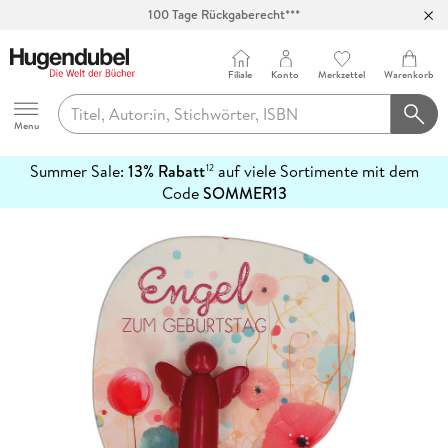
100 Tage Rückgaberecht***
Abholung in über 100 Filialen
Filiale
Konto
Merkzettel
Warenkorb
Hugendubel
Menu
Summer Sale:
13% Rabatt
auf viele Sortimente mit dem
12
mehr
Code
SOMMER13
erfahren