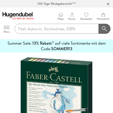
100 Tage Rückgaberecht***
Abholung in über 100 Filialen
Filiale
Konto
Merkzettel
Warenkorb
Hugendubel
Menu
Summer Sale:
13% Rabatt
auf viele Sortimente mit dem
12
mehr
Code
SOMMER13
erfahren