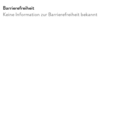
Karton
Barrierefreiheit
Artikelnr. Hersteller
Keine Information zur Barrierefreiheit bekannt
160310
GTIN
4005401603108