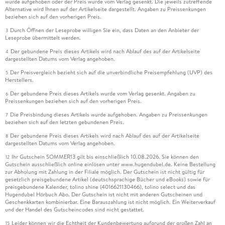
wurde aufgehoben oder der Preis wurde vom Verlag gesenkt. Die jeweils zutreffende
Alternative wird Ihnen auf der Artikelseite dargestellt. Angaben zu Preissenkungen
beziehen sich auf den vorherigen Preis.
Durch Öffnen der Leseprobe willigen Sie ein, dass Daten an den Anbieter der
3
Leseprobe übermittelt werden.
Der gebundene Preis dieses Artikels wird nach Ablauf des auf der Artikelseite
4
dargestellten Datums vom Verlag angehoben.
Der Preisvergleich bezieht sich auf die unverbindliche Preisempfehlung (UVP) des
5
Herstellers.
Der gebundene Preis dieses Artikels wurde vom Verlag gesenkt. Angaben zu
6
Preissenkungen beziehen sich auf den vorherigen Preis.
Die Preisbindung dieses Artikels wurde aufgehoben. Angaben zu Preissenkungen
7
beziehen sich auf den letzten gebundenen Preis.
Der gebundene Preis dieses Artikels wird nach Ablauf des auf der Artikelseite
8
dargestellten Datums vom Verlag angehoben.
Ihr Gutschein SOMMER13 gilt bis einschließlich 10.08.2026. Sie können den
12
Gutschein ausschließlich online einlösen unter www.hugendubel.de. Keine Bestellung
zur Abholung mit Zahlung in der Filiale möglich. Der Gutschein ist nicht gültig für
gesetzlich preisgebundene Artikel (deutschsprachige Bücher und eBooks) sowie für
preisgebundene Kalender, tolino shine (4016621130466), tolino select und das
Hugendubel Hörbuch Abo. Der Gutschein ist nicht mit anderen Gutscheinen und
Geschenkkarten kombinierbar. Eine Barauszahlung ist nicht möglich. Ein Weiterverkauf
und der Handel des Gutscheincodes sind nicht gestattet.
Leider können wir die Echtheit der Kundenbewertung aufgrund der großen Zahl an
15