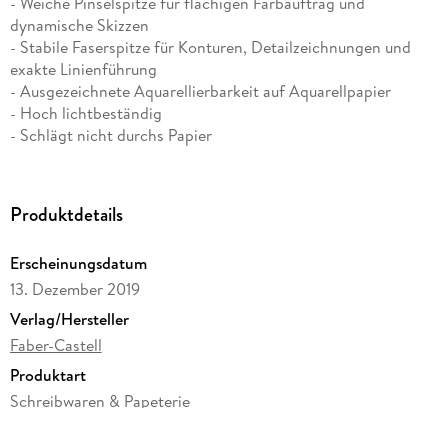
- Weiche Pinselspitze für flächigen Farbauftrag und
dynamische Skizzen
- Stabile Faserspitze für Konturen, Detailzeichnungen und
exakte Linienführung
- Ausgezeichnete Aquarellierbarkeit auf Aquarellpapier
- Hoch lichtbeständig
- Schlägt nicht durchs Papier
- Ideal für malerisches Arbeiten und ausdruckstarkes
Zeichnen
Ein Künstleraquarellmarker ist die moderne Definition der
Produktdetails
Aquarellmalerei: Ein absolut hochwertiges Zeichengerät, das
sowohl spontanes Skizzieren als auch malerisches
Erscheinungsdatum
Aquarellieren unterstützt. Die Tinte auf Wasserbasis ist
13. Dezember 2019
immer einsatzbereit und zudem hervorragend mit Wasser
vermalbar. Die Vielseitigkeit dieses Markers überzeugt vor
Verlag/Hersteller
allem auf Reisen. Wer gerne unterwegs Eindrücke festhält,
Faber-Castell
wird begeistert zu diesem Stift greifen.
Produktart
Schreibwaren & Papeterie
Sonstiges