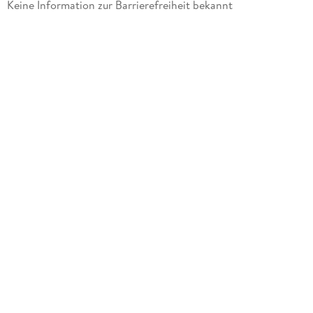
Keine Information zur Barrierefreiheit bekannt
Schreibwaren & Papeterie
Gewicht
362 g
Größe (L/B/H)
154/151/25 mm
Sonstiges
Etui
Artikelnr. Hersteller
114616
GTIN
4005401146162