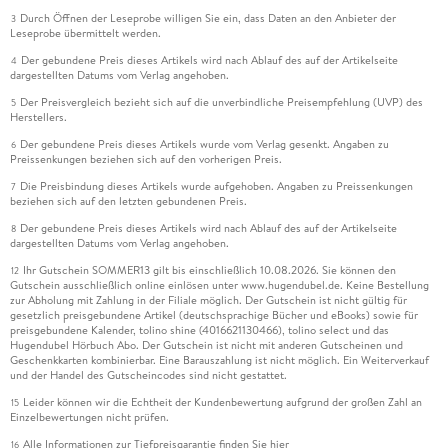
Durch Öffnen der Leseprobe willigen Sie ein, dass Daten an den Anbieter der
3
Leseprobe übermittelt werden.
Der gebundene Preis dieses Artikels wird nach Ablauf des auf der Artikelseite
4
dargestellten Datums vom Verlag angehoben.
Der Preisvergleich bezieht sich auf die unverbindliche Preisempfehlung (UVP) des
5
Herstellers.
Der gebundene Preis dieses Artikels wurde vom Verlag gesenkt. Angaben zu
6
Preissenkungen beziehen sich auf den vorherigen Preis.
Die Preisbindung dieses Artikels wurde aufgehoben. Angaben zu Preissenkungen
7
beziehen sich auf den letzten gebundenen Preis.
Der gebundene Preis dieses Artikels wird nach Ablauf des auf der Artikelseite
8
dargestellten Datums vom Verlag angehoben.
Ihr Gutschein SOMMER13 gilt bis einschließlich 10.08.2026. Sie können den
12
Gutschein ausschließlich online einlösen unter www.hugendubel.de. Keine Bestellung
zur Abholung mit Zahlung in der Filiale möglich. Der Gutschein ist nicht gültig für
gesetzlich preisgebundene Artikel (deutschsprachige Bücher und eBooks) sowie für
preisgebundene Kalender, tolino shine (4016621130466), tolino select und das
Hugendubel Hörbuch Abo. Der Gutschein ist nicht mit anderen Gutscheinen und
Geschenkkarten kombinierbar. Eine Barauszahlung ist nicht möglich. Ein Weiterverkauf
und der Handel des Gutscheincodes sind nicht gestattet.
Leider können wir die Echtheit der Kundenbewertung aufgrund der großen Zahl an
15
Einzelbewertungen nicht prüfen.
Alle Informationen zur Tiefpreisgarantie finden Sie
hier
16