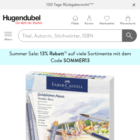
100 Tage Rückgaberecht***
Abholung in über 100 Filialen
Filiale
Konto
Merkzettel
Warenkorb
Hugendubel
Menu
Summer Sale:
13% Rabatt
auf viele Sortimente mit dem
12
mehr
Code
SOMMER13
erfahren