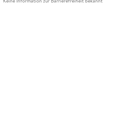
Keine Information zur Barrierefreiheit bekannt
Holz
Artikelnr. Hersteller
117506
GTIN
4005401175063