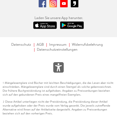
Laden Sie unsere App herunter.
Datenschutz
AGB
Impressum
Widerrufsbelehrung
Datenschutzeinstellungen
Mängelexemplare sind Bücher mit leichten Beschädigungen, die das Lesen aber nicht
1
einschränken. Mängelexemplare sind durch einen Stempel als solche gekennzeichnet.
Die frühere Buchpreisbindung ist aufgehoben. Angaben zu Preissenkungen beziehen
sich auf den gebundenen Preis eines mangelfreien Exemplars.
Diese Artikel unterliegen nicht der Preisbindung, die Preisbindung dieser Artikel
2
wurde aufgehoben oder der Preis wurde vom Verlag gesenkt. Die jeweils zutreffende
Alternative wird Ihnen auf der Artikelseite dargestellt. Angaben zu Preissenkungen
beziehen sich auf den vorherigen Preis.