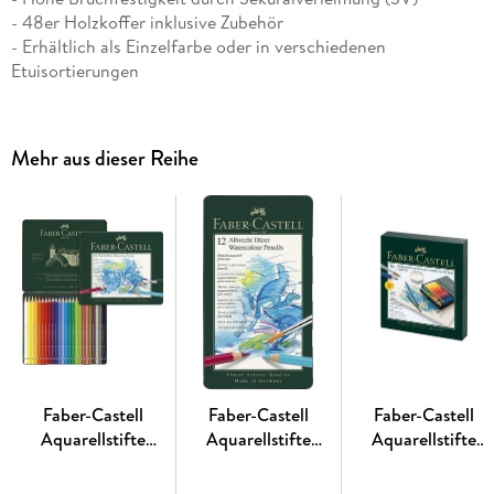
- 48er Holzkoffer inklusive Zubehör
- Erhältlich als Einzelfarbe oder in verschiedenen
Etuisortierungen
Albrecht Dürer Künstleraquarellstifte ermöglichen dem
Künstler eine vielseitige Ausdrucksweise im Zeichnen, Malen
und Aquarellieren. Hochwertige Materialien und die über
Mehr aus dieser Reihe
250-jährige Erfahrung von Faber-Castell sorgen dafür, dass
diese Aquarellbuntstifte in ihrer Leuchtkraft und
Aquarellierbarkeit unübertroffen sind. Schon mit wenigen
Pinselstrichen lässt sich der Farbauftrag nachträglich fein
oder flächig vermalen und entfaltet dabei seine volle,
einzigartige Farbkraft. Je nach
verwendetem Papier lässt sich der Farbauftrag vollständig
auflösen und verhält sich dann wie die klassische
Aquarellfarbe.
Faber-Castell
Faber-Castell
Faber-Castell
Aquarellstifte
Aquarellstifte
Aquarellstifte
Albrecht Dürer,
Albrecht Dürer, 12er
Albrecht Dürer,
24er Set Metalletui
Set Metalletui
36er Set Atelierbo