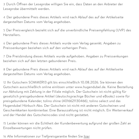
Durch Öffnen der Leseprobe willigen Sie ein, dass Daten an den Anbieter der
3
Leseprobe übermittelt werden.
Der gebundene Preis dieses Artikels wird nach Ablauf des auf der Artikelseite
4
dargestellten Datums vom Verlag angehoben.
Der Preisvergleich bezieht sich auf die unverbindliche Preisempfehlung (UVP) des
5
Herstellers.
Der gebundene Preis dieses Artikels wurde vom Verlag gesenkt. Angaben zu
6
Preissenkungen beziehen sich auf den vorherigen Preis.
Die Preisbindung dieses Artikels wurde aufgehoben. Angaben zu Preissenkungen
7
beziehen sich auf den letzten gebundenen Preis.
Der gebundene Preis dieses Artikels wird nach Ablauf des auf der Artikelseite
8
dargestellten Datums vom Verlag angehoben.
Ihr Gutschein SOMMER13 gilt bis einschließlich 10.08.2026. Sie können den
12
Gutschein ausschließlich online einlösen unter www.hugendubel.de. Keine Bestellung
zur Abholung mit Zahlung in der Filiale möglich. Der Gutschein ist nicht gültig für
gesetzlich preisgebundene Artikel (deutschsprachige Bücher und eBooks) sowie für
preisgebundene Kalender, tolino shine (4016621130466), tolino select und das
Hugendubel Hörbuch Abo. Der Gutschein ist nicht mit anderen Gutscheinen und
Geschenkkarten kombinierbar. Eine Barauszahlung ist nicht möglich. Ein Weiterverkauf
und der Handel des Gutscheincodes sind nicht gestattet.
Leider können wir die Echtheit der Kundenbewertung aufgrund der großen Zahl an
15
Einzelbewertungen nicht prüfen.
Alle Informationen zur Tiefpreisgarantie finden Sie
hier
16