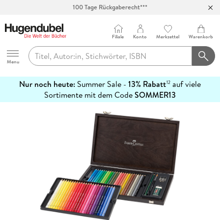
100 Tage Rückgaberecht***
Abholung in über 100 Filialen
Filiale
Konto
Merkzettel
Warenkorb
Hugendubel
Menu
Nur noch heute:
Summer Sale -
13% Rabatt
auf viele
12
mehr
Sortimente mit dem Code
SOMMER13
erfahren