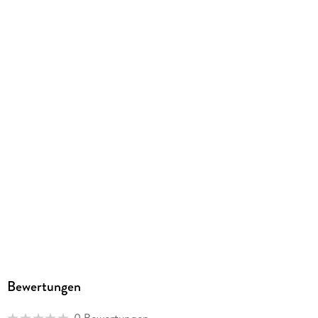
Artikelnr. Hersteller
822355W1
GTIN
9007213217714
Herstelleradresse
David Fussenegger Textil GmbH, Unterhub 33, 6844 Altach,
info@davidfussenegger.com
Bewertungen