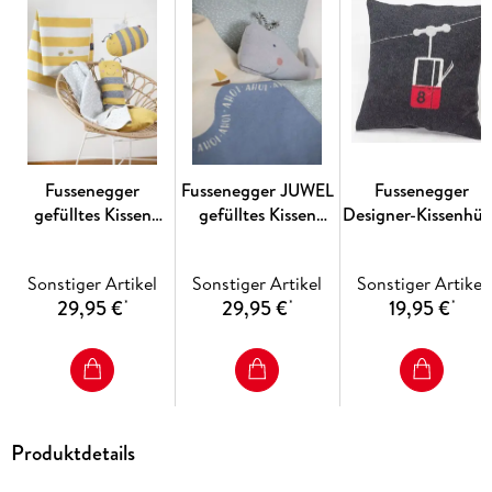
Fussenegger
Fussenegger JUWEL
Fussenegger
gefülltes Kissen
gefülltes Kissen
Designer-Kissenhül
"Biene" hellgelb
"Wal"
- "Gondel" anthrazi
40/40 cm
Sonstiger Artikel
Sonstiger Artikel
Sonstiger Artikel
29,95 €
29,95 €
19,95 €
*
*
*
Produktdetails