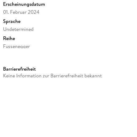
Erscheinungsdatum
01. Februar 2024
Sprache
Undetermined
Reihe
Fussenegger
Verlag/Hersteller
David Fussenegger Textil
Barrierefreiheit
Produktart
Keine Information zur Barrierefreiheit bekannt
Sonstige Merchandise-Artikel
Gewicht
202 g
Größe (L/B/H)
50/180/310 mm
Sonstiges
PB