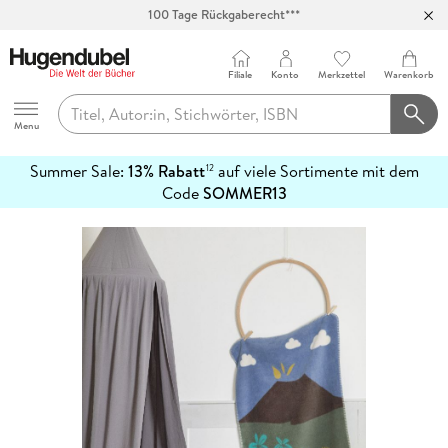
100 Tage Rückgaberecht***
Abholung in über 100 Filialen
Filiale
Konto
Merkzettel
Warenkorb
Hugendubel
Menu
Summer Sale:
13% Rabatt
auf viele Sortimente mit dem
12
mehr
Code
SOMMER13
erfahren