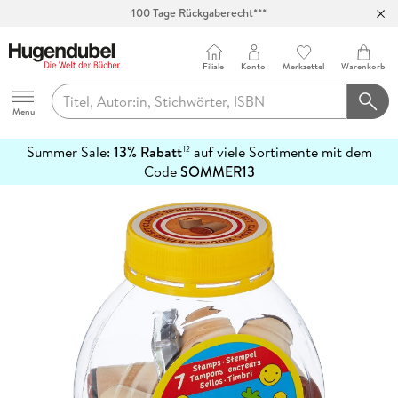
100 Tage Rückgaberecht***
Abholung in über 100 Filialen
Filiale
Konto
Merkzettel
Warenkorb
Hugendubel
Menu
Summer Sale:
13% Rabatt
auf viele Sortimente mit dem
12
mehr
Code
SOMMER13
erfahren