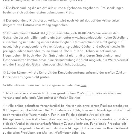
Die Preisbindung dieses Artikels wurde aufgehoben. Angaben zu Preissenkungen
7
beziehen sich auf den letzten gebundenen Preis.
Der gebundene Preis dieses Artikels wird nach Ablauf des auf der Artikelseite
8
dargestellten Datums vom Verlag angehoben.
Ihr Gutschein SOMMER13 gilt bis einschließlich 10.08.2026. Sie können den
12
Gutschein ausschließlich online einlösen unter www.hugendubel.de. Keine Bestellung
zur Abholung mit Zahlung in der Filiale möglich. Der Gutschein ist nicht gültig für
gesetzlich preisgebundene Artikel (deutschsprachige Bücher und eBooks) sowie für
preisgebundene Kalender, tolino shine (4016621130466), tolino select und das
Hugendubel Hörbuch Abo. Der Gutschein ist nicht mit anderen Gutscheinen und
Geschenkkarten kombinierbar. Eine Barauszahlung ist nicht möglich. Ein Weiterverkauf
und der Handel des Gutscheincodes sind nicht gestattet.
Leider können wir die Echtheit der Kundenbewertung aufgrund der großen Zahl an
15
Einzelbewertungen nicht prüfen.
Alle Informationen zur Tiefpreisgarantie finden Sie
hier
16
Alle Preise verstehen sich inkl. der gesetzlichen MwSt. Informationen über den
*
Versand und anfallende Versandkosten finden Sie
hier
Alle online gekauften Versandartikel beinhalten ein erweitertes Rückgaberecht von
***
100 Tagen nach Kaufdatum. Die Rücknahme von Bild-, Ton- und Datenträgern ist nur bei
noch versiegelter Ware möglich. Für in der Filiale gekaufte Artikel gilt ein
Rückgaberecht von 4 Wochen. Voraussetzung ist die Vorlage des Kassenbons und dass
sich der Artikel in wiederverkaufsfähigem Zustand befindet. Für digitale Produkte gilt
weiterhin die gesetzliche Widerrufsfrist von 14 Tagen. Bitte senden Sie Ihren Widerruf
zu digitalen Produkten per Mail an info@hugendubel.de.