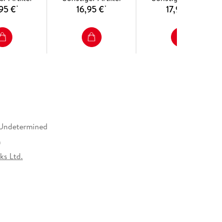
95 €
16,95 €
17,99 €
*
*
*
 Undetermined
h
ks Ltd.
ks Ltd., Beaux Lane House, Lower Merc D02DH60,