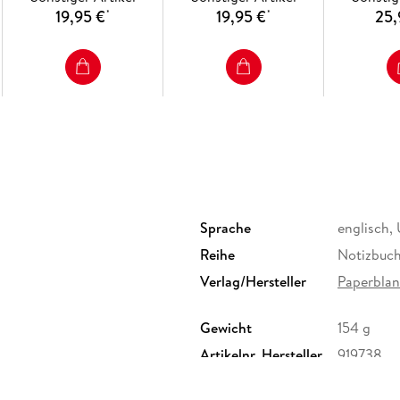
19,95 €
19,95 €
25,
*
*
Sprache
englisch,
Reihe
Notizbuc
Verlag/Hersteller
Paperblan
Gewicht
154 g
Artikelnr. Hersteller
919738
Herstelleradresse
Paperblan