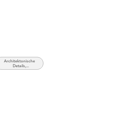
orders@p
Architektonische
Details,
Komponenten und
Motive