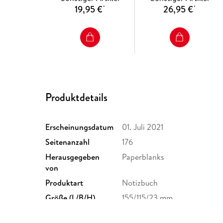
19,95 €
26,95 €
*
*
Produktdetails
Erscheinungsdatum
01. Juli 2021
Seitenanzahl
176
Herausgegeben
Paperblanks
von
Produktart
Notizbuch
Größe (L/B/H)
155/115/23 mm
GTIN
9781439781272