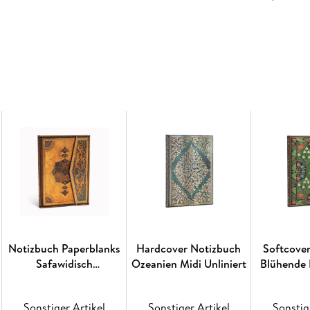
Chambellan und des Architekten Jacques L. Del
ihren reich verzierten Bronzegittern, die zu d
die Lobby nach dem Motto Stadt der Möglichke
Lüftungsgitter diente als Vorlage für unser M
entworfenen Windungen, Spiralen und geometr
Gedanken und Gefühle.
Dank des üppigen Kunsthandwerks wurde das Ch
Wahrzeichen der Stadt ernannt und 1980 ins N
Nach wie vor ist es ein bezeichnendes Beispiel
Art-Déco-Stils und einer von vielen Gründen, 
Aufmerksamkeit zu schenken.
Holen Sie sich mit New York Deco ein Stück d
Hardcover; Elastikband-Verschluss; 120 g/qm;
Notizbuch Paperblanks
Hardcover Notizbuch
Softcove
Safawidisch
Ozeanien Midi Unliniert
Blühende 
Safawidische Bindekunst
Li
Midi Lin
Sonstiger Artikel
Sonstiger Artikel
Sonstig