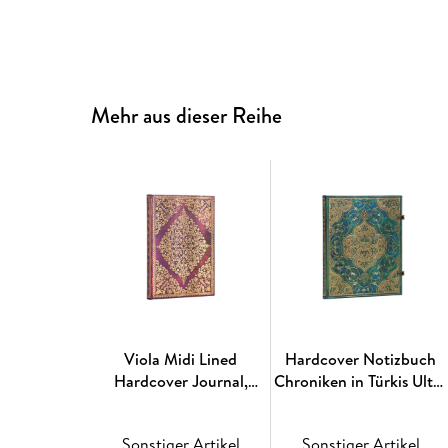
Mehr aus dieser Reihe
Viola Midi Lined
Hardcover Notizbuch
Hardcover Journal,
Chroniken in Türkis Ultra
144pg, 120GSM by
Liniert
Paperblanks (Diamond
Sonstiger Artikel
Sonstiger Artikel
Rosette)