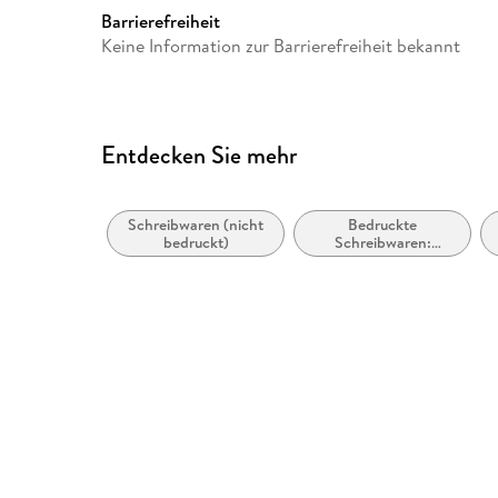
Barrierefreiheit
Keine Information zur Barrierefreiheit bekannt
Entdecken Sie mehr
Schreibwaren (nicht
Bedruckte
bedruckt)
Schreibwaren:
Thematische Tage-
und Notizbücher /
Journals zum
Ausfüllen