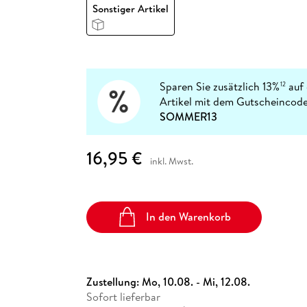
Fremdsprachige Bücher
Sonstiger Artikel
n Lernhilfen
 Jugendbücher
eiber
Hörbuch Downloads im Bundle
cher
 Vergleich
 Puzzlezubehör
Lernen
New Adult
STABILO
Taschenbücher
hilfen
hriller
 Backen
er
lender
Ratgeber
op
hriller
Romance
Sachbücher
Sparen Sie zusätzlich 13%
auf 
12
precher:innen
Artikel mit dem Gutscheincode
Science Fiction
SOMMER13
Fremdsprachige Bücher
16,95 €
inkl. Mwst.
In den Warenkorb
Zustellung:
Mo, 10.08. - Mi, 12.08.
Sofort lieferbar