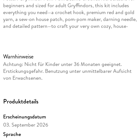
beginners and sized for adult Gryffindors, this kit includes
everything you need—a crochet hook, premium red and gold
yarn, a sew-on house patch, pom-pom maker, darning needle,
and detailed pattern—to craft your very own cozy, house-
proud beanie. Embellished with a charming bobble and sew-
on Gryffindor patch, the kit allows you to create a stylish hat
that showcases your house pride and crochet wizardry! Also
included is an exclusive 32-page hardcover book packed with
Warnhinweise
Gryffindor facts and behind-the-scenes details from the
Achtung: Nicht für Kinder unter 36 Monaten geeignet.
beloved Harry Potterfilm franchise. Whether you’re an expert
Erstickungsgefahr. Benutzung unter unmittelbarer Aufsicht
or first-year crocheter, this enchanting project is perfect for
von Erwachsenen.
adding magic to anyone’s wardrobe!
ALL-IN-ONE KIT: Includes a metallic crochet hook, premium
Produktdetails
red and gold yarn, a sew-on Gryffindor patch, pom-pom
maker, darning needle, and detailed pattern—everything you
need to craft your own house-proud hat!
Erscheinungsdatum
03. September 2026
BONUS MNI BOOK: Discover fun facts, behind-the-scenes
Sprache
moments, and house lore with the included 32-page guide to