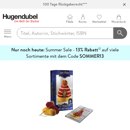
100 Tage Rückgaberecht***
Abholung in über 100 Filialen
Filiale
Konto
Merkzettel
Warenkorb
Hugendubel
Menu
Nur noch heute:
Summer Sale -
13% Rabatt
auf viele
12
mehr
Sortimente mit dem Code
SOMMER13
erfahren