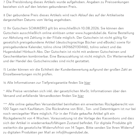
Die Preisbindung dieses Artikels wurde aufgehoben. Angaben zu Preissenkungen
7
beziehen sich auf den letzten gebundenen Preis.
Der gebundene Preis dieses Artikels wird nach Ablauf des auf der Artikelseite
8
dargestellten Datums vom Verlag angehoben.
Ihr Gutschein SOMMER13 gilt bis einschließlich 10.08.2026. Sie können den
12
Gutschein ausschließlich online einlösen unter www.hugendubel.de. Keine Bestellung
zur Abholung mit Zahlung in der Filiale möglich. Der Gutschein ist nicht gültig für
gesetzlich preisgebundene Artikel (deutschsprachige Bücher und eBooks) sowie für
preisgebundene Kalender, tolino shine (4016621130466), tolino select und das
Hugendubel Hörbuch Abo. Der Gutschein ist nicht mit anderen Gutscheinen und
Geschenkkarten kombinierbar. Eine Barauszahlung ist nicht möglich. Ein Weiterverkauf
und der Handel des Gutscheincodes sind nicht gestattet.
Leider können wir die Echtheit der Kundenbewertung aufgrund der großen Zahl an
15
Einzelbewertungen nicht prüfen.
Alle Informationen zur Tiefpreisgarantie finden Sie
hier
16
Alle Preise verstehen sich inkl. der gesetzlichen MwSt. Informationen über den
*
Versand und anfallende Versandkosten finden Sie
hier
Alle online gekauften Versandartikel beinhalten ein erweitertes Rückgaberecht von
***
100 Tagen nach Kaufdatum. Die Rücknahme von Bild-, Ton- und Datenträgern ist nur bei
noch versiegelter Ware möglich. Für in der Filiale gekaufte Artikel gilt ein
Rückgaberecht von 4 Wochen. Voraussetzung ist die Vorlage des Kassenbons und dass
sich der Artikel in wiederverkaufsfähigem Zustand befindet. Für digitale Produkte gilt
weiterhin die gesetzliche Widerrufsfrist von 14 Tagen. Bitte senden Sie Ihren Widerruf
zu digitalen Produkten per Mail an info@hugendubel.de.