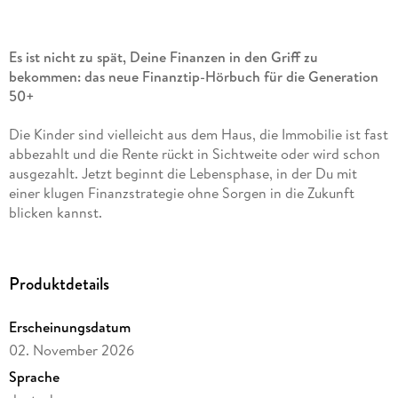
Es ist nicht zu spät, Deine Finanzen in den Griff zu
bekommen: das neue Finanztip-Hörbuch für die Generation
50+
Die Kinder sind vielleicht aus dem Haus, die Immobilie ist fast
abbezahlt und die Rente rückt in Sichtweite oder wird schon
ausgezahlt. Jetzt beginnt die Lebensphase, in der Du mit
einer klugen Finanzstrategie ohne Sorgen in die Zukunft
blicken kannst.
Hermann-Josef Tenhagen, Deutschlands bekanntester
Verbraucherjournalist und Chefredakteur von »Finanztip«,
Produktdetails
zeigt in diesem Hörbuch, wie Du die zweite Halbzeit Deines
Finanzlebens gewinnst. Ganz ohne Bankberater, die nur ihre
Erscheinungsdatum
eigenen Produkte verkaufen wollen - dafür mit dem
geballten, unabhängigen Wissen der Finanztip-Experten.
02. November 2026
Sprache
Der finanzielle Fahrplan für die beste Zeit des Lebens: