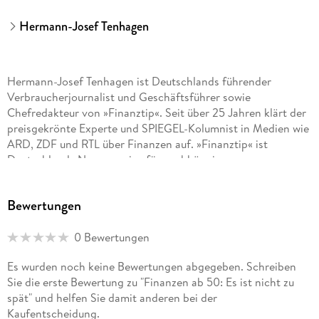
Hermann-Josef Tenhagen
Hermann-Josef Tenhagen ist Deutschlands führender
Verbraucherjournalist und Geschäftsführer sowie
Chefredakteur von »Finanztip«. Seit über 25 Jahren klärt der
preisgekrönte Experte und SPIEGEL-Kolumnist in Medien wie
ARD, ZDF und RTL über Finanzen auf. »Finanztip« ist
Deutschlands Nummer eins für unabhängige
Finanzaufklärung im Netz. Hinter »Finanztip« steht die
gemeinnützige Finanztip Stiftung, die Millionen Menschen
Bewertungen
dabei hilft, die richtigen finanziellen Entscheidungen zu
treffen.
0 Bewertungen
Es wurden noch keine Bewertungen abgegeben. Schreiben
Sie die erste Bewertung zu "Finanzen ab 50: Es ist nicht zu
spät" und helfen Sie damit anderen bei der
Kaufentscheidung.