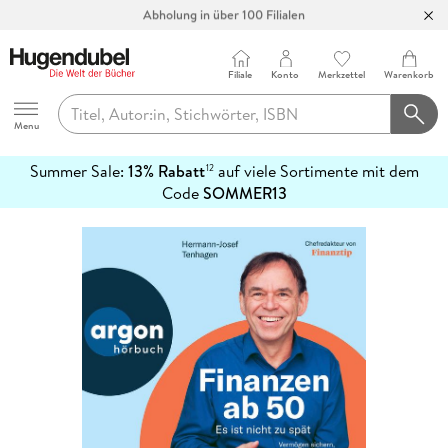
Abholung in über 100 Filialen
Filiale
Konto
Merkzettel
Warenkorb
Hugendubel
Menu
Summer Sale:
13% Rabatt
auf viele Sortimente mit dem
12
mehr
Code
SOMMER13
erfahren