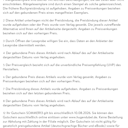
einschränken. Mängelexemplare sind durch einen Stempel als solche gekennzeichnet.
Die frühere Buchpreisbindung ist aufgehoben. Angaben zu Preissenkungen beziehen
sich auf den gebundenen Preis eines mangelfreien Exemplars.
Diese Artikel unterliegen nicht der Preisbindung, die Preisbindung dieser Artikel
2
wurde aufgehoben oder der Preis wurde vom Verlag gesenkt. Die jeweils zutreffende
Alternative wird Ihnen auf der Artikelseite dargestellt. Angaben zu Preissenkungen
beziehen sich auf den vorherigen Preis.
Durch Öffnen der Leseprobe willigen Sie ein, dass Daten an den Anbieter der
3
Leseprobe übermittelt werden.
Der gebundene Preis dieses Artikels wird nach Ablauf des auf der Artikelseite
4
dargestellten Datums vom Verlag angehoben.
Der Preisvergleich bezieht sich auf die unverbindliche Preisempfehlung (UVP) des
5
Herstellers.
Der gebundene Preis dieses Artikels wurde vom Verlag gesenkt. Angaben zu
6
Preissenkungen beziehen sich auf den vorherigen Preis.
Die Preisbindung dieses Artikels wurde aufgehoben. Angaben zu Preissenkungen
7
beziehen sich auf den letzten gebundenen Preis.
Der gebundene Preis dieses Artikels wird nach Ablauf des auf der Artikelseite
8
dargestellten Datums vom Verlag angehoben.
Ihr Gutschein SOMMER13 gilt bis einschließlich 10.08.2026. Sie können den
12
Gutschein ausschließlich online einlösen unter www.hugendubel.de. Keine Bestellung
zur Abholung mit Zahlung in der Filiale möglich. Der Gutschein ist nicht gültig für
gesetzlich preisgebundene Artikel (deutschsprachige Bücher und eBooks) sowie für