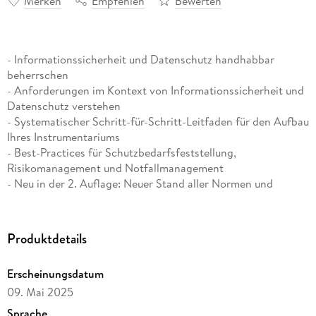
Merken
Empfehlen
Bewerten
- Informationssicherheit und Datenschutz handhabbar
beherrschen
- Anforderungen im Kontext von Informationssicherheit und
Datenschutz verstehen
- Systematischer Schritt-für-Schritt-Leitfaden für den Aufbau
Ihres Instrumentariums
- Best-Practices für Schutzbedarfsfeststellung,
Risikomanagement und Notfallmanagement
- Neu in der 2. Auflage: Neuer Stand aller Normen und
Verbesserungen des integrierten Informationssicherheits-
und Datenschutzinstrumentariums
Produktdetails
Die Bedrohungslage und somit die Herausforderungen für
Informationssicherheit und Datenschutz nehmen immer
Erscheinungsdatum
weiter zu. Ein handhabbares wirksames und gleichzeitig
09. Mai 2025
entlastendes Instrumentarium ist deshalb für jedes
Unternehmen unerlässlich. In diesem Buch werden Ihnen die
Sprache