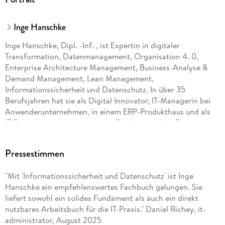
Inge Hanschke
Inge Hanschke, Dipl. -Inf. , ist Expertin in digitaler
Transformation, Datenmanagement, Organisation 4. 0,
Enterprise Architecture Management, Business-Analyse &
Demand Management, Lean Management,
Informationssicherheit und Datenschutz. In über 35
Berufsjahren hat sie als Digital Innovator, IT-Managerin bei
Anwenderunternehmen, in einem ERP-Produkthaus und als
IT-Dienstleister konsequent die Brücke zwischen Business
und IT geschlagen. Sie hat in vielen Unternehmen deren
Geschäftsmodell sowie die IT digitalisiert, die IT an
Pressestimmen
Geschäftsanforderungen ausgerichtet, das IT-Management
professionalisiert und damit die Unternehmen für den
"Mit 'Informationssicherheit und Datenschutz' ist Inge
digitalen Wandel vorbereitet.
Hanschke ein empfehlenswertes Fachbuch gelungen. Sie
liefert sowohl ein solides Fundament als auch ein direkt
nutzbares Arbeitsbuch für die IT-Praxis." Daniel Richey, it-
administrator, August 2025