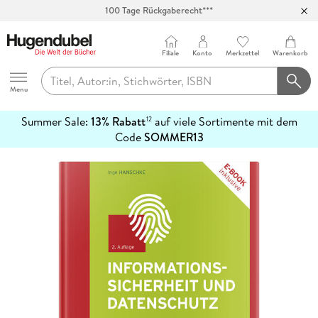
100 Tage Rückgaberecht***
Abholung in über 100 Filialen
Filiale
Konto
Merkzettel
Warenkorb
Hugendubel
Menu
Summer Sale:
13% Rabatt
auf viele Sortimente mit dem
12
mehr
Code
SOMMER13
erfahren