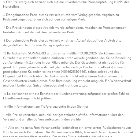
Der Preisvergleich bezieht sich auf die unverbindliche Preisempfehlung (UVP) des
5
Herstellers.
Der gebundene Preis dieses Artikels wurde vom Verlag gesenkt. Angaben zu
6
Preissenkungen beziehen sich auf den vorherigen Preis.
Die Preisbindung dieses Artikels wurde aufgehoben. Angaben zu Preissenkungen
7
beziehen sich auf den letzten gebundenen Preis.
Der gebundene Preis dieses Artikels wird nach Ablauf des auf der Artikelseite
8
dargestellten Datums vom Verlag angehoben.
Ihr Gutschein SOMMER13 gilt bis einschließlich 10.08.2026. Sie können den
12
Gutschein ausschließlich online einlösen unter www.hugendubel.de. Keine Bestellung
zur Abholung mit Zahlung in der Filiale möglich. Der Gutschein ist nicht gültig für
gesetzlich preisgebundene Artikel (deutschsprachige Bücher und eBooks) sowie für
preisgebundene Kalender, tolino shine (4016621130466), tolino select und das
Hugendubel Hörbuch Abo. Der Gutschein ist nicht mit anderen Gutscheinen und
Geschenkkarten kombinierbar. Eine Barauszahlung ist nicht möglich. Ein Weiterverkauf
und der Handel des Gutscheincodes sind nicht gestattet.
Leider können wir die Echtheit der Kundenbewertung aufgrund der großen Zahl an
15
Einzelbewertungen nicht prüfen.
Alle Informationen zur Tiefpreisgarantie finden Sie
hier
16
Alle Preise verstehen sich inkl. der gesetzlichen MwSt. Informationen über den
*
Versand und anfallende Versandkosten finden Sie
hier
Alle online gekauften Versandartikel beinhalten ein erweitertes Rückgaberecht von
***
100 Tagen nach Kaufdatum. Die Rücknahme von Bild-, Ton- und Datenträgern ist nur bei
noch versiegelter Ware möglich. Für in der Filiale gekaufte Artikel gilt ein