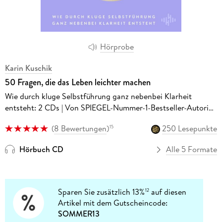
Hörprobe
Karin Kuschik
50 Fragen, die das Leben leichter machen
Wie durch kluge Selbstführung ganz nebenbei Klarheit
entsteht: 2 CDs | Von SPIEGEL-Nummer-1-Bestseller-Autorin
Karin Kuschik: Das neue Hörbuch nach dem Riesenerfolg '50
(
8 Bewertungen
)
250 Lesepunkte
15
Sätze, die das Leben leichter machen'
Hörbuch CD
Alle 5 Formate
Sparen Sie zusätzlich 13%
auf diesen
12
Artikel mit dem Gutscheincode:
SOMMER13