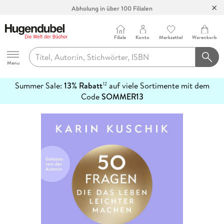
Abholung in über 100 Filialen
Filiale
Konto
Merkzettel
Warenkorb
Hugendubel
Menu
Summer Sale:
13% Rabatt
auf viele Sortimente mit dem
12
mehr
Code
SOMMER13
erfahren