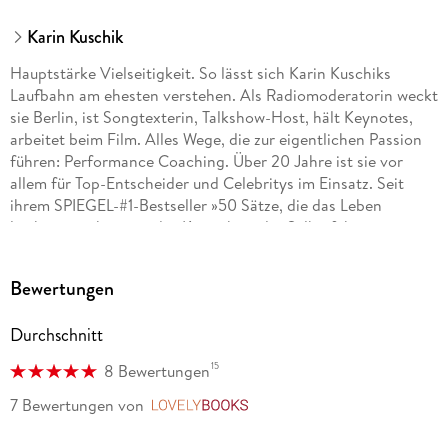
Karin Kuschik
Hauptstärke Vielseitigkeit. So lässt sich Karin Kuschiks
Laufbahn am ehesten verstehen. Als Radiomoderatorin weckt
sie Berlin, ist Songtexterin, Talkshow-Host, hält Keynotes,
arbeitet beim Film. Alles Wege, die zur eigentlichen Passion
führen: Performance Coaching. Über 20 Jahre ist sie vor
allem für Top-Entscheider und Celebritys im Einsatz. Seit
ihrem SPIEGEL-#1-Bestseller »50 Sätze, die das Leben
leichter machen« ist das Know-how der Selbstführungs-
Expertin nun allen zugänglich, die Lust haben, ihr Leben
souveräner zu gestalten.
Bewertungen
Durchschnitt
15
8 Bewertungen
7 Bewertungen
von
LovelyBooks