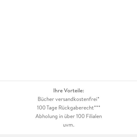
Das finde ich noch viel interessanter. Karin Kuschik kann
prima schreiben und genauso gut einlesen. Ich mag ihre Art,
ich mag das Buch, ich mag ihre Stimme. Darum gebe ich hier
die vollen fünf Sterne.
Ihre Vorteile:
Bücher versandkostenfrei*
100 Tage Rückgaberecht***
Abholung in über 100 Filialen
uvm.