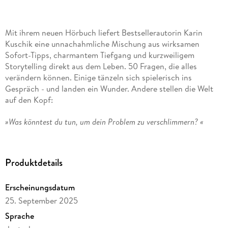
Mit ihrem neuen Hörbuch liefert Bestsellerautorin Karin
Kuschik eine unnachahmliche Mischung aus wirksamen
Sofort-Tipps, charmantem Tiefgang und kurzweiligem
Storytelling direkt aus dem Leben. 50 Fragen, die alles
verändern können. Einige tänzeln sich spielerisch ins
Gespräch - und landen ein Wunder. Andere stellen die Welt
auf den Kopf:
»Was könntest du tun, um dein Problem zu verschlimmern? «
Und auch als Stoppschild treffen sie ins Schwarze:
Produktdetails
»War das ein Vorwurf oder Interesse? «
Dieses Hörbuch ist eine Schatztruhe für alle, die mehr
Erscheinungsdatum
Klarheit wollen, Souveränität und Leichtigkeit. Ein 360-Grad-
25. September 2025
Tool voller kluger Impulse, verblüffender Perspektiven und
Sprache
humorvoller Tiefe. Denn zwischendurch springt die Autorin