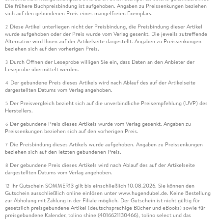
Die frühere Buchpreisbindung ist aufgehoben. Angaben zu Preissenkungen beziehen
sich auf den gebundenen Preis eines mangelfreien Exemplars.
Diese Artikel unterliegen nicht der Preisbindung, die Preisbindung dieser Artikel
2
wurde aufgehoben oder der Preis wurde vom Verlag gesenkt. Die jeweils zutreffende
Alternative wird Ihnen auf der Artikelseite dargestellt. Angaben zu Preissenkungen
beziehen sich auf den vorherigen Preis.
Durch Öffnen der Leseprobe willigen Sie ein, dass Daten an den Anbieter der
3
Leseprobe übermittelt werden.
Der gebundene Preis dieses Artikels wird nach Ablauf des auf der Artikelseite
4
dargestellten Datums vom Verlag angehoben.
Der Preisvergleich bezieht sich auf die unverbindliche Preisempfehlung (UVP) des
5
Herstellers.
Der gebundene Preis dieses Artikels wurde vom Verlag gesenkt. Angaben zu
6
Preissenkungen beziehen sich auf den vorherigen Preis.
Die Preisbindung dieses Artikels wurde aufgehoben. Angaben zu Preissenkungen
7
beziehen sich auf den letzten gebundenen Preis.
Der gebundene Preis dieses Artikels wird nach Ablauf des auf der Artikelseite
8
dargestellten Datums vom Verlag angehoben.
Ihr Gutschein SOMMER13 gilt bis einschließlich 10.08.2026. Sie können den
12
Gutschein ausschließlich online einlösen unter www.hugendubel.de. Keine Bestellung
zur Abholung mit Zahlung in der Filiale möglich. Der Gutschein ist nicht gültig für
gesetzlich preisgebundene Artikel (deutschsprachige Bücher und eBooks) sowie für
preisgebundene Kalender, tolino shine (4016621130466), tolino select und das