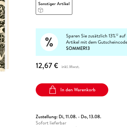
Fremdsprachige Bücher
Sonstiger Artikel
n Lernhilfen
 Jugendbücher
eiber
Hörbuch Downloads im Bundle
cher
 Vergleich
 Puzzlezubehör
Lernen
New Adult
STABILO
Taschenbücher
hilfen
hriller
 Backen
er
lender
Ratgeber
op
hriller
Romance
Sachbücher
Sparen Sie zusätzlich 13%
auf 
12
precher:innen
Artikel mit dem Gutscheincode
Science Fiction
SOMMER13
Fremdsprachige Bücher
12,67 €
inkl. Mwst.
In den Warenkorb
Zustellung:
Di, 11.08. - Do, 13.08.
Sofort lieferbar