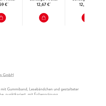
59 €
12,67 €
12,67 €
*
*
*
ion GmbH
 mit Gummiband, Lesebändchen und gestalteter
he, punktkariert, mit Folienprägung
n GmbH, arsedition.de/service,