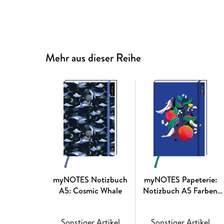
Mehr aus dieser Reihe
myNOTES Notizbuch
myNOTES Papeterie:
A5: Cosmic Whale
Notizbuch A5 Farben
des Sommers
Sonstiger Artikel
Sonstiger Artikel