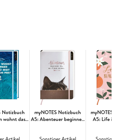
at bist du immer bestens vorbereitet:
Denn das
t dir ausreichend Platz für deine Ideen und To-dos
 wir lieben schöne Details
inierung und Leseband
ten eine gestaltete Einstecktasche für lose
Lieblingsfotos oder Postkarten
otted - perfekt zum Schreiben oder Zeichnen
n und kontrollierten Quellen (80 g/m²) und gute
blitzefesthalten, Luftschlösserbauen, Alles-im-
auen und Notieren, was dir sonst noch wichtig ist.
 Notizbuch
myNOTES Notizbuch
myNOTES Notizbuch
m wohnt das
A5: Abenteuer beginnen
A5: Life is beautiful
so weit weg
da, wo Pläne enden
 mir?
er Artikel
Sonstiger Artikel
Sonstiger Artikel