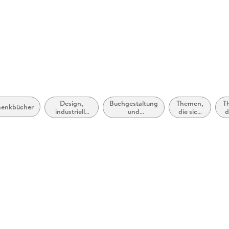
service@a
Design,
Buchgestaltung
Themen,
T
henkbücher
industrielle
und
die sich
d
und
Buchbinderei
speziell
s
kommerzielle
an
Kunst,
Männer
Illustration
und/oder
u
Jungen
M
richten
r