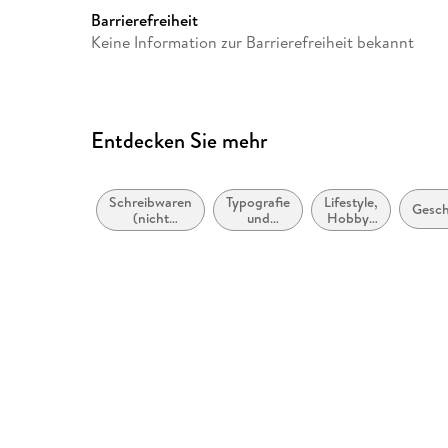
Barrierefreiheit
Keine Information zur Barrierefreiheit bekannt
Entdecken Sie mehr
Schreibwaren
Typografie
Lifestyle,
Gesc
(nicht
und
Hobbys
bedruckt)
Schrift
und
Freizeit