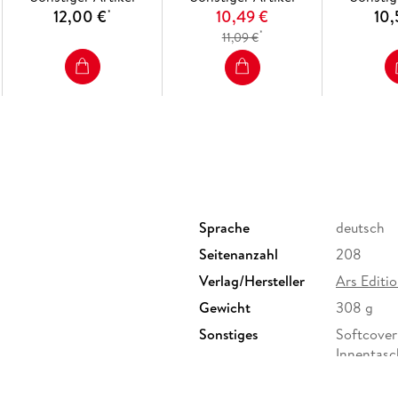
12,00 €
10,49 €
10,
*
*
11,09 €
Sprache
deutsch
Seitenanzahl
208
Verlag/Hersteller
Ars Edit
Gewicht
308 g
Sonstiges
Softcover
Innentasc
Herstelleradresse
arsEditio