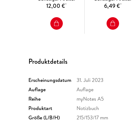
12,00 €
6,49 €
*
*
Produktdetails
Erscheinungsdatum
31. Juli 2023
Auflage
Auflage
Reihe
myNotes A5
Produktart
Notizbuch
Größe (L/B/H)
215/153/17 mm
GTIN
4014489131793