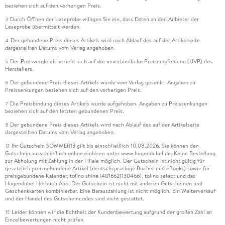
beziehen sich auf den vorherigen Preis.
Durch Öffnen der Leseprobe willigen Sie ein, dass Daten an den Anbieter der
3
Leseprobe übermittelt werden.
Der gebundene Preis dieses Artikels wird nach Ablauf des auf der Artikelseite
4
dargestellten Datums vom Verlag angehoben.
Der Preisvergleich bezieht sich auf die unverbindliche Preisempfehlung (UVP) des
5
Herstellers.
Der gebundene Preis dieses Artikels wurde vom Verlag gesenkt. Angaben zu
6
Preissenkungen beziehen sich auf den vorherigen Preis.
Die Preisbindung dieses Artikels wurde aufgehoben. Angaben zu Preissenkungen
7
beziehen sich auf den letzten gebundenen Preis.
Der gebundene Preis dieses Artikels wird nach Ablauf des auf der Artikelseite
8
dargestellten Datums vom Verlag angehoben.
Ihr Gutschein SOMMER13 gilt bis einschließlich 10.08.2026. Sie können den
12
Gutschein ausschließlich online einlösen unter www.hugendubel.de. Keine Bestellung
zur Abholung mit Zahlung in der Filiale möglich. Der Gutschein ist nicht gültig für
gesetzlich preisgebundene Artikel (deutschsprachige Bücher und eBooks) sowie für
preisgebundene Kalender, tolino shine (4016621130466), tolino select und das
Hugendubel Hörbuch Abo. Der Gutschein ist nicht mit anderen Gutscheinen und
Geschenkkarten kombinierbar. Eine Barauszahlung ist nicht möglich. Ein Weiterverkauf
und der Handel des Gutscheincodes sind nicht gestattet.
Leider können wir die Echtheit der Kundenbewertung aufgrund der großen Zahl an
15
Einzelbewertungen nicht prüfen.