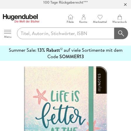
Abholung in über 100 Filialen
Filiale
Konto
Merkzettel
Warenkorb
Hugendubel
Menu
Summer Sale:
13% Rabatt
auf viele Sortimente mit dem
12
mehr
Code
SOMMER13
erfahren