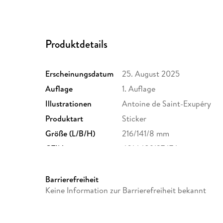
Produktdetails
Erscheinungsdatum
25. August 2025
Auflage
1. Auflage
Illustrationen
Antoine de Saint-Exupéry
Produktart
Sticker
Größe (L/B/H)
216/141/8 mm
GTIN
4014489137474
Barrierefreiheit
Keine Information zur Barrierefreiheit bekannt