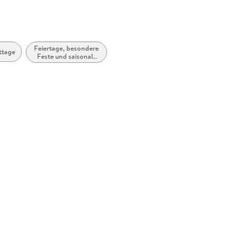
Feiertage, besondere
ttage
Feste und saisonale
Ereignisse