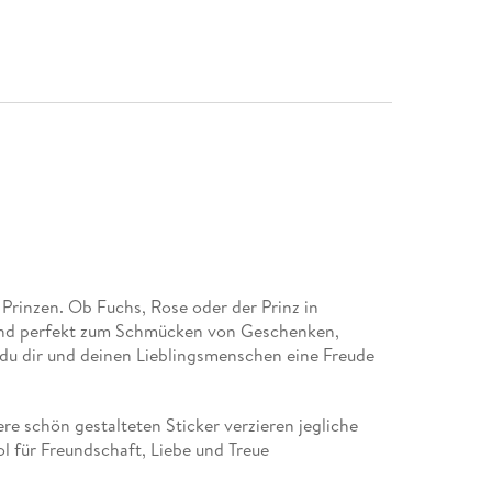
 Prinzen. Ob Fuchs, Rose oder der Prinz in
ind perfekt zum Schmücken von Geschenken,
 du dir und deinen Lieblingsmenschen eine Freude
re schön gestalteten Sticker verzieren jegliche
l für Freundschaft, Liebe und Treue
hgeschenk passt:
Für Fans des kleinen Prinzen und