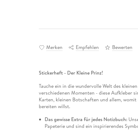
Merken
Empfehlen
Bewerten
Stickerheft - Der Kleine Prinz!
Tauche ein in die wundervolle Welt des kleinen
verschiedenen Momenten - diese Aufkleber s
Karten, kleinen Botschaften und allem, womit
bereiten willst.
Das gewisse Extra für jedes Notizbuch:
Unse
Papeterie und sind ein inspirierendes Symbo
Das Stickerheft, das perfekt zu deinem Buc