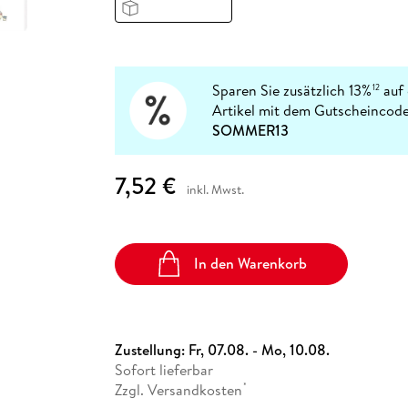
Fremdsprachige Bücher
n Lernhilfen
 Jugendbücher
eiber
Hörbuch Downloads im Bundle
cher
 Vergleich
 Puzzlezubehör
Lernen
New Adult
STABILO
Taschenbücher
hilfen
hriller
 Backen
er
lender
Ratgeber
op
hriller
Romance
Sparen Sie zusätzlich 13%
auf 
12
Sachbücher
Artikel mit dem Gutscheincode
precher:innen
SOMMER13
Science Fiction
Fremdsprachige Bücher
7,52 €
inkl. Mwst.
In den Warenkorb
Zustellung:
Fr, 07.08. - Mo, 10.08.
Sofort lieferbar
Zzgl. Versandkosten
*