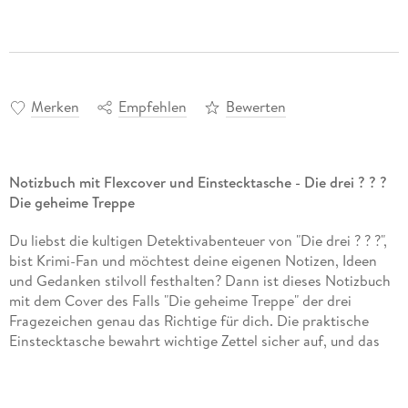
Merken
Empfehlen
Bewerten
Notizbuch mit Flexcover und Einstecktasche - Die drei ? ? ?
Die geheime Treppe
Du liebst die kultigen Detektivabenteuer von "Die drei ? ? ?",
bist Krimi-Fan und möchtest deine eigenen Notizen, Ideen
und Gedanken stilvoll festhalten? Dann ist dieses Notizbuch
mit dem Cover des Falls "Die geheime Treppe" der drei
Fragezeichen genau das Richtige für dich. Die praktische
Einstecktasche bewahrt wichtige Zettel sicher auf, und das
Gummiband sorgt dafür, dass nichts verloren geht. Die
punktkarierten Seiten eignen sich ideal für Pläne, Skizzen,
Recherchen oder Ideen. Dein myNOTES hält fest, was dir