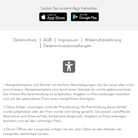
Laden Sie unsere App herunter.
Datenschutz
AGB
Impressum
Widerrufsbelehrung
Datenschutzeinstellungen
Mängelexemplare sind Bücher mit leichten Beschädigungen, die das Lesen aber nicht
1
einschränken. Mängelexemplare sind durch einen Stempel als solche gekennzeichnet.
Die frühere Buchpreisbindung ist aufgehoben. Angaben zu Preissenkungen beziehen
sich auf den gebundenen Preis eines mangelfreien Exemplars.
Diese Artikel unterliegen nicht der Preisbindung, die Preisbindung dieser Artikel
2
wurde aufgehoben oder der Preis wurde vom Verlag gesenkt. Die jeweils zutreffende
Alternative wird Ihnen auf der Artikelseite dargestellt. Angaben zu Preissenkungen
beziehen sich auf den vorherigen Preis.
Durch Öffnen der Leseprobe willigen Sie ein, dass Daten an den Anbieter der
3
Leseprobe übermittelt werden.