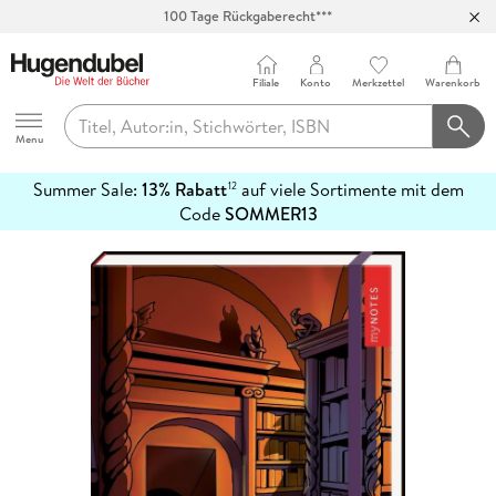
100 Tage Rückgaberecht***
Abholung in über 100 Filialen
Filiale
Konto
Merkzettel
Warenkorb
Hugendubel
Menu
Summer Sale:
13% Rabatt
auf viele Sortimente mit dem
12
mehr
Code
SOMMER13
erfahren