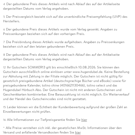
Der gebundene Preis dieses Artikels wird nach Ablauf des auf der Artikelseite
4
dargestellten Datums vom Verlag angehoben.
Der Preisvergleich bezieht sich auf die unverbindliche Preisempfehlung (UVP) des
5
Herstellers.
Der gebundene Preis dieses Artikels wurde vom Verlag gesenkt. Angaben zu
6
Preissenkungen beziehen sich auf den vorherigen Preis.
Die Preisbindung dieses Artikels wurde aufgehoben. Angaben zu Preissenkungen
7
beziehen sich auf den letzten gebundenen Preis.
Der gebundene Preis dieses Artikels wird nach Ablauf des auf der Artikelseite
8
dargestellten Datums vom Verlag angehoben.
Ihr Gutschein SOMMER13 gilt bis einschließlich 10.08.2026. Sie können den
12
Gutschein ausschließlich online einlösen unter www.hugendubel.de. Keine Bestellung
zur Abholung mit Zahlung in der Filiale möglich. Der Gutschein ist nicht gültig für
gesetzlich preisgebundene Artikel (deutschsprachige Bücher und eBooks) sowie für
preisgebundene Kalender, tolino shine (4016621130466), tolino select und das
Hugendubel Hörbuch Abo. Der Gutschein ist nicht mit anderen Gutscheinen und
Geschenkkarten kombinierbar. Eine Barauszahlung ist nicht möglich. Ein Weiterverkauf
und der Handel des Gutscheincodes sind nicht gestattet.
Leider können wir die Echtheit der Kundenbewertung aufgrund der großen Zahl an
15
Einzelbewertungen nicht prüfen.
Alle Informationen zur Tiefpreisgarantie finden Sie
hier
16
Alle Preise verstehen sich inkl. der gesetzlichen MwSt. Informationen über den
*
Versand und anfallende Versandkosten finden Sie
hier