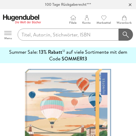
100 Tage Rückgaberecht***
Abholung in über 100 Filialen
Filiale
Konto
Merkzettel
Warenkorb
Hugendubel
Menu
Summer Sale:
13% Rabatt
auf viele Sortimente mit dem
12
mehr
Code
SOMMER13
erfahren