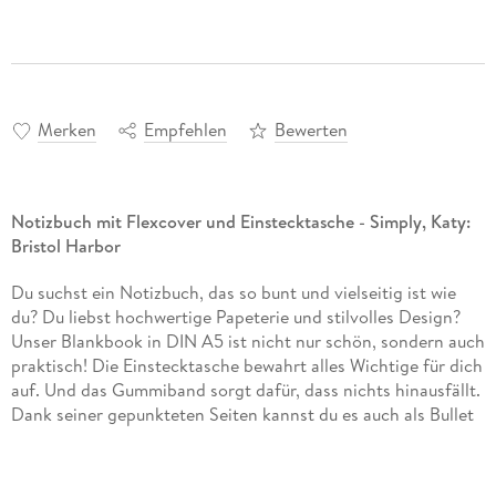
Merken
Empfehlen
Bewerten
Notizbuch mit Flexcover und Einstecktasche - Simply, Katy:
Bristol Harbor
Du suchst ein Notizbuch, das so bunt und vielseitig ist wie
du? Du liebst hochwertige Papeterie und stilvolles Design?
Unser Blankbook in DIN A5 ist nicht nur schön, sondern auch
praktisch! Die Einstecktasche bewahrt alles Wichtige für dich
auf. Und das Gummiband sorgt dafür, dass nichts hinausfällt.
Dank seiner gepunkteten Seiten kannst du es auch als Bullet
Journal oder zum Handlettering verwenden. Dein myNOTES
hält alles fest, was du dir vorstellen kannst. Denn wir finden:
Gute Gedanken und geniale Ideen musst du aufschreiben,