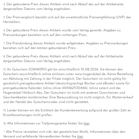
Der gebundene Preis dieses Artikels wird nach Ablauf des auf der Artikelseite
4
dargestellten Datums vom Verlag angehoben.
Der Preisvergleich bezieht sich auf die unverbindliche Preisempfehlung (UVP) des
5
Herstellers.
Der gebundene Preis dieses Artikels wurde vom Verlag gesenkt. Angaben zu
6
Preissenkungen beziehen sich auf den vorherigen Preis.
Die Preisbindung dieses Artikels wurde aufgehoben. Angaben zu Preissenkungen
7
beziehen sich auf den letzten gebundenen Preis.
Der gebundene Preis dieses Artikels wird nach Ablauf des auf der Artikelseite
8
dargestellten Datums vom Verlag angehoben.
Ihr Gutschein SOMMER13 gilt bis einschließlich 10.08.2026. Sie können den
12
Gutschein ausschließlich online einlösen unter www.hugendubel.de. Keine Bestellung
zur Abholung mit Zahlung in der Filiale möglich. Der Gutschein ist nicht gültig für
gesetzlich preisgebundene Artikel (deutschsprachige Bücher und eBooks) sowie für
preisgebundene Kalender, tolino shine (4016621130466), tolino select und das
Hugendubel Hörbuch Abo. Der Gutschein ist nicht mit anderen Gutscheinen und
Geschenkkarten kombinierbar. Eine Barauszahlung ist nicht möglich. Ein Weiterverkauf
und der Handel des Gutscheincodes sind nicht gestattet.
Leider können wir die Echtheit der Kundenbewertung aufgrund der großen Zahl an
15
Einzelbewertungen nicht prüfen.
Alle Informationen zur Tiefpreisgarantie finden Sie
hier
16
Alle Preise verstehen sich inkl. der gesetzlichen MwSt. Informationen über den
*
Versand und anfallende Versandkosten finden Sie
hier