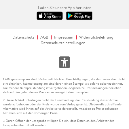
Laden Sie unsere App herunter.
Datenschutz
AGB
Impressum
Widerrufsbelehrung
Datenschutzeinstellungen
Mängelexemplare sind Bücher mit leichten Beschädigungen, die das Lesen aber nicht
1
einschränken. Mängelexemplare sind durch einen Stempel als solche gekennzeichnet.
Die frühere Buchpreisbindung ist aufgehoben. Angaben zu Preissenkungen beziehen
sich auf den gebundenen Preis eines mangelfreien Exemplars.
Diese Artikel unterliegen nicht der Preisbindung, die Preisbindung dieser Artikel
2
wurde aufgehoben oder der Preis wurde vom Verlag gesenkt. Die jeweils zutreffende
Alternative wird Ihnen auf der Artikelseite dargestellt. Angaben zu Preissenkungen
beziehen sich auf den vorherigen Preis.
Durch Öffnen der Leseprobe willigen Sie ein, dass Daten an den Anbieter der
3
Leseprobe übermittelt werden.