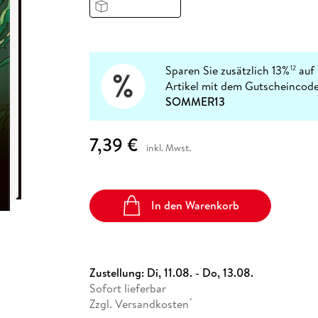
Fremdsprachige Bücher
n Lernhilfen
 Jugendbücher
eiber
Hörbuch Downloads im Bundle
cher
 Vergleich
 Puzzlezubehör
Lernen
New Adult
STABILO
Taschenbücher
hilfen
hriller
 Backen
er
lender
Ratgeber
op
hriller
Romance
Sparen Sie zusätzlich 13%
auf 
12
Sachbücher
Artikel mit dem Gutscheincode
precher:innen
SOMMER13
Science Fiction
Fremdsprachige Bücher
7,39 €
inkl. Mwst.
In den Warenkorb
Zustellung:
Di, 11.08. - Do, 13.08.
Sofort lieferbar
Zzgl. Versandkosten
*