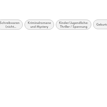
Schreibwaren
Kriminalromane
Kinder/Jugendliche:
Geburt
(nicht
und Mystery
Thriller / Spannung
bedruckt)