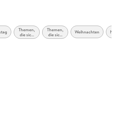
Themen,
Themen,
stag
Weihnachten
Neujahr
die sich
die sich
speziell
speziell
an
an
Frauen
Männer
und/oder
und/oder
Mädchen
Jungen
richten
richten