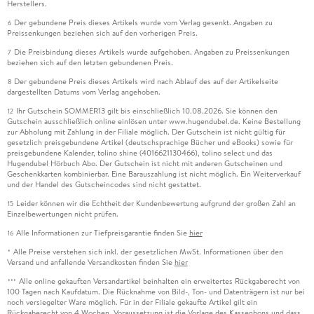
Herstellers.
Der gebundene Preis dieses Artikels wurde vom Verlag gesenkt. Angaben zu
6
Preissenkungen beziehen sich auf den vorherigen Preis.
Die Preisbindung dieses Artikels wurde aufgehoben. Angaben zu Preissenkungen
7
beziehen sich auf den letzten gebundenen Preis.
Der gebundene Preis dieses Artikels wird nach Ablauf des auf der Artikelseite
8
dargestellten Datums vom Verlag angehoben.
Ihr Gutschein SOMMER13 gilt bis einschließlich 10.08.2026. Sie können den
12
Gutschein ausschließlich online einlösen unter www.hugendubel.de. Keine Bestellung
zur Abholung mit Zahlung in der Filiale möglich. Der Gutschein ist nicht gültig für
gesetzlich preisgebundene Artikel (deutschsprachige Bücher und eBooks) sowie für
preisgebundene Kalender, tolino shine (4016621130466), tolino select und das
Hugendubel Hörbuch Abo. Der Gutschein ist nicht mit anderen Gutscheinen und
Geschenkkarten kombinierbar. Eine Barauszahlung ist nicht möglich. Ein Weiterverkauf
und der Handel des Gutscheincodes sind nicht gestattet.
Leider können wir die Echtheit der Kundenbewertung aufgrund der großen Zahl an
15
Einzelbewertungen nicht prüfen.
Alle Informationen zur Tiefpreisgarantie finden Sie
hier
16
Alle Preise verstehen sich inkl. der gesetzlichen MwSt. Informationen über den
*
Versand und anfallende Versandkosten finden Sie
hier
Alle online gekauften Versandartikel beinhalten ein erweitertes Rückgaberecht von
***
100 Tagen nach Kaufdatum. Die Rücknahme von Bild-, Ton- und Datenträgern ist nur bei
noch versiegelter Ware möglich. Für in der Filiale gekaufte Artikel gilt ein
Rückgaberecht von 4 Wochen. Voraussetzung ist die Vorlage des Kassenbons und dass