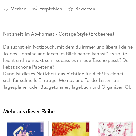
Merken
Empfehlen
Bewerten
Notizheft im A5-Format - Cottage Style (Erdbeeren)
Du suchst ein Notizbuch, mit dem du immer und überall deine
To-dos, Termine und Ideen im Blick haben kannst? Es sollte
leicht und kompakt sein, sodass es in jede Tasche passt? Du
liebst schöne Papeterie?
Dann ist dieses Notizheft das Richtige für dich! Es eignet
sich für schnelle Einträge, Memos und To-do-Listen, als
Tagesplaner oder Budgetplaner, Tagebuch und Organizer. Ob
in der Schule oder Uni, im Homeoffice oder Büro - werde
kreativ oder organisiere deinen Tag.
Mit dem myNOTES Notizheft in entzückendem Cottagecore-
Mehr aus dieser Reihe
Look trägst du den Frühling immer bei dir.
Zum Geistesblitzefesthalten und Pläneschmieden:
Kurz
notiert, so bewahrst du einen freien Kopf. Das handliche