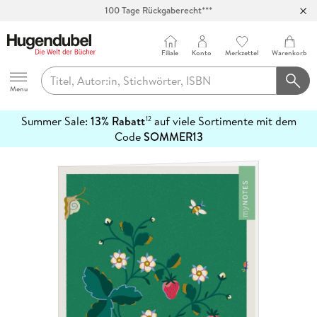
100 Tage Rückgaberecht***
Abholung in über 100 Filialen
Filiale
Konto
Merkzettel
Warenkorb
Hugendubel
Menu
Summer Sale:
13% Rabatt
auf viele Sortimente mit dem
12
mehr
Code
SOMMER13
erfahren