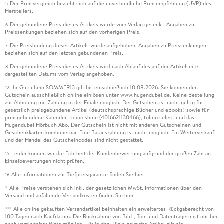
Der Preisvergleich bezieht sich auf die unverbindliche Preisempfehlung (UVP) des
5
Herstellers.
Der gebundene Preis dieses Artikels wurde vom Verlag gesenkt. Angaben zu
6
Preissenkungen beziehen sich auf den vorherigen Preis.
Die Preisbindung dieses Artikels wurde aufgehoben. Angaben zu Preissenkungen
7
beziehen sich auf den letzten gebundenen Preis.
Der gebundene Preis dieses Artikels wird nach Ablauf des auf der Artikelseite
8
dargestellten Datums vom Verlag angehoben.
Ihr Gutschein SOMMER13 gilt bis einschließlich 10.08.2026. Sie können den
12
Gutschein ausschließlich online einlösen unter www.hugendubel.de. Keine Bestellung
zur Abholung mit Zahlung in der Filiale möglich. Der Gutschein ist nicht gültig für
gesetzlich preisgebundene Artikel (deutschsprachige Bücher und eBooks) sowie für
preisgebundene Kalender, tolino shine (4016621130466), tolino select und das
Hugendubel Hörbuch Abo. Der Gutschein ist nicht mit anderen Gutscheinen und
Geschenkkarten kombinierbar. Eine Barauszahlung ist nicht möglich. Ein Weiterverkauf
und der Handel des Gutscheincodes sind nicht gestattet.
Leider können wir die Echtheit der Kundenbewertung aufgrund der großen Zahl an
15
Einzelbewertungen nicht prüfen.
Alle Informationen zur Tiefpreisgarantie finden Sie
hier
16
Alle Preise verstehen sich inkl. der gesetzlichen MwSt. Informationen über den
*
Versand und anfallende Versandkosten finden Sie
hier
Alle online gekauften Versandartikel beinhalten ein erweitertes Rückgaberecht von
***
100 Tagen nach Kaufdatum. Die Rücknahme von Bild-, Ton- und Datenträgern ist nur bei