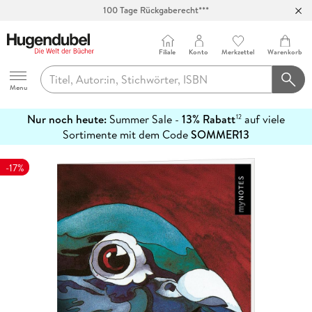
100 Tage Rückgaberecht***
Abholung in über 100 Filialen
Filiale
Konto
Merkzettel
Warenkorb
Hugendubel
Menu
Nur noch heute:
Summer Sale -
13% Rabatt
auf viele
12
mehr
Sortimente mit dem Code
SOMMER13
erfahren
-17%