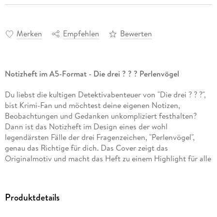
Merken
Empfehlen
Bewerten
Notizheft im A5-Format - Die drei ? ? ? Perlenvögel
Du liebst die kultigen Detektivabenteuer von "Die drei ? ? ?",
bist Krimi-Fan und möchtest deine eigenen Notizen,
Beobachtungen und Gedanken unkompliziert festhalten?
Dann ist das Notizheft im Design eines der wohl
legendärsten Fälle der drei Fragenzeichen, "Perlenvögel",
genau das Richtige für dich. Das Cover zeigt das
Originalmotiv und macht das Heft zu einem Highlight für alle
Fans von Justus, Peter und Bob. Ideal für schnelle Notizen
und To do Listen, als Tages oder Budgetplaner, Tagebuch und
Organizer. Ob in der Schule oder Uni, im Homeoffice oder
Produktdetails
Büro - werde kreativ oder organisiere deinen Tag.