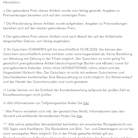
Herstellers.
Der gebundene Preis dieses Artikels wurde vom Verlag gesenkt. Angaben zu
6
Preissenkungen beziehen sich auf den vorherigen Preis.
Die Preisbindung dieses Artikels wurde aufgehoben. Angaben zu Preissenkungen
7
beziehen sich auf den letzten gebundenen Preis.
Der gebundene Preis dieses Artikels wird nach Ablauf des auf der Artikelseite
8
dargestellten Datums vom Verlag angehoben.
Ihr Gutschein SOMMER13 gilt bis einschließlich 10.08.2026. Sie können den
12
Gutschein ausschließlich online einlösen unter www.hugendubel.de. Keine Bestellung
zur Abholung mit Zahlung in der Filiale möglich. Der Gutschein ist nicht gültig für
gesetzlich preisgebundene Artikel (deutschsprachige Bücher und eBooks) sowie für
preisgebundene Kalender, tolino shine (4016621130466), tolino select und das
Hugendubel Hörbuch Abo. Der Gutschein ist nicht mit anderen Gutscheinen und
Geschenkkarten kombinierbar. Eine Barauszahlung ist nicht möglich. Ein Weiterverkauf
und der Handel des Gutscheincodes sind nicht gestattet.
Leider können wir die Echtheit der Kundenbewertung aufgrund der großen Zahl an
15
Einzelbewertungen nicht prüfen.
Alle Informationen zur Tiefpreisgarantie finden Sie
hier
16
Alle Preise verstehen sich inkl. der gesetzlichen MwSt. Informationen über den
*
Versand und anfallende Versandkosten finden Sie
hier
Alle online gekauften Versandartikel beinhalten ein erweitertes Rückgaberecht von
***
100 Tagen nach Kaufdatum. Die Rücknahme von Bild-, Ton- und Datenträgern ist nur bei
noch versiegelter Ware möglich. Für in der Filiale gekaufte Artikel gilt ein