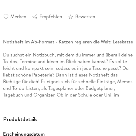
Merken
Empfehlen
Bewerten
Notizheft im A5-Format - Katzen regieren die Welt: Lesekatze
Du suchst ein Notizbuch, mit dem du immer und überall deine
To-dos, Termine und Ideen im Blick haben kannst? Es sollte
leicht und kompakt sein, sodass es in jede Tasche passt? Du
liebst schöne Papeterie? Dann ist dieses Notizheft das
Richtige für dich! Es eignet sich für schnelle Einträge, Memos
und To-do-Listen, als Tagesplaner oder Budgetplaner,
Tagebuch und Organizer. Ob in der Schule oder Uni, im
Homeoffice oder Büro - werde kreativ oder organisiere
deinen Tag. Das myNOTES Notizheft mit entzückender
Katzen-Illustration sammelt all deine Gedanken.
Produktdetails
Zum Geistesblitzefesthalten und Pläneschmieden:
Kurz
Erscheinungsdatum
notiert, so bewahrst du einen freien Kopf. Das handliche