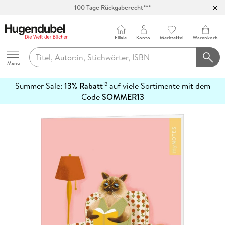
100 Tage Rückgaberecht***
Abholung in über 100 Filialen
Filiale
Konto
Merkzettel
Warenkorb
Hugendubel
Menu
Summer Sale:
13% Rabatt
auf viele Sortimente mit dem
12
mehr
Code
SOMMER13
erfahren