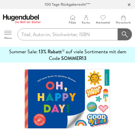
100 Tage Rückgaberecht***
Abholung in über 100 Filialen
Filiale
Konto
Merkzettel
Warenkorb
Hugendubel
Menu
Summer Sale:
13% Rabatt
auf viele Sortimente mit dem
12
mehr
Code
SOMMER13
erfahren