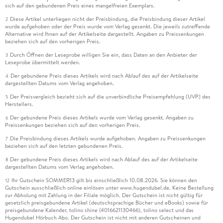
sich auf den gebundenen Preis eines mangelfreien Exemplars.
Diese Artikel unterliegen nicht der Preisbindung, die Preisbindung dieser Artikel
2
wurde aufgehoben oder der Preis wurde vom Verlag gesenkt. Die jeweils zutreffende
Alternative wird Ihnen auf der Artikelseite dargestellt. Angaben zu Preissenkungen
beziehen sich auf den vorherigen Preis.
Durch Öffnen der Leseprobe willigen Sie ein, dass Daten an den Anbieter der
3
Leseprobe übermittelt werden.
Der gebundene Preis dieses Artikels wird nach Ablauf des auf der Artikelseite
4
dargestellten Datums vom Verlag angehoben.
Der Preisvergleich bezieht sich auf die unverbindliche Preisempfehlung (UVP) des
5
Herstellers.
Der gebundene Preis dieses Artikels wurde vom Verlag gesenkt. Angaben zu
6
Preissenkungen beziehen sich auf den vorherigen Preis.
Die Preisbindung dieses Artikels wurde aufgehoben. Angaben zu Preissenkungen
7
beziehen sich auf den letzten gebundenen Preis.
Der gebundene Preis dieses Artikels wird nach Ablauf des auf der Artikelseite
8
dargestellten Datums vom Verlag angehoben.
Ihr Gutschein SOMMER13 gilt bis einschließlich 10.08.2026. Sie können den
12
Gutschein ausschließlich online einlösen unter www.hugendubel.de. Keine Bestellung
zur Abholung mit Zahlung in der Filiale möglich. Der Gutschein ist nicht gültig für
gesetzlich preisgebundene Artikel (deutschsprachige Bücher und eBooks) sowie für
preisgebundene Kalender, tolino shine (4016621130466), tolino select und das
Hugendubel Hörbuch Abo. Der Gutschein ist nicht mit anderen Gutscheinen und