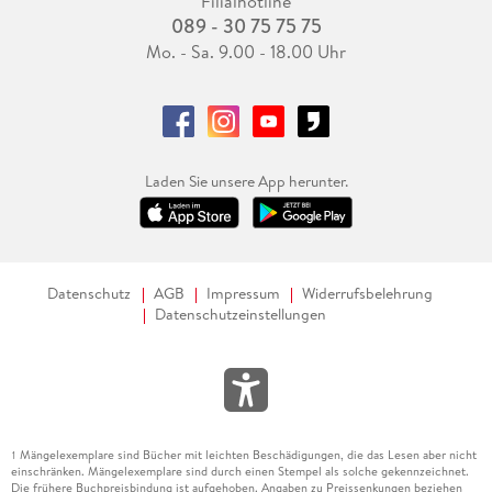
Filialhotline
089 - 30 75 75 75
Mo. - Sa. 9.00 - 18.00 Uhr
Laden Sie unsere App herunter.
Datenschutz
AGB
Impressum
Widerrufsbelehrung
Datenschutzeinstellungen
Mängelexemplare sind Bücher mit leichten Beschädigungen, die das Lesen aber nicht
1
einschränken. Mängelexemplare sind durch einen Stempel als solche gekennzeichnet.
Die frühere Buchpreisbindung ist aufgehoben. Angaben zu Preissenkungen beziehen