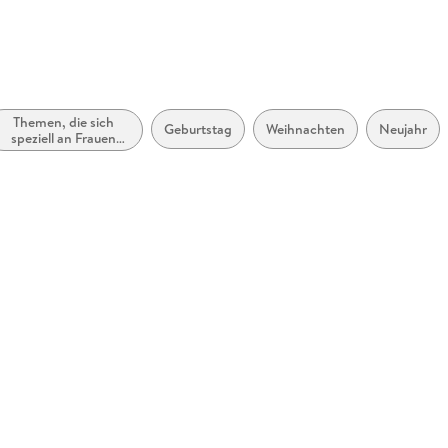
Themen, die sich
Geburtstag
Weihnachten
Neujahr
speziell an Frauen
und/oder Mädchen
richten