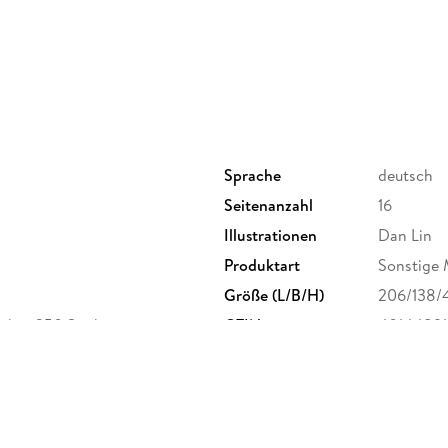
jegliche Papeterie - von Bücherstapeln bis 
Motiven rund um die Lesewelt ist alles dabe
Das Stickerheft, das perfekt zu deinem Bu
Romance bis zu Fantasy
Bei uns findest du Schönes aus Papier:
Wir 
Details. Unsere Schreibwaren zum Organisi
Qualität, hochwertige Ausstattung und Form
Sprache
deutsch
NOTES - Notizbuchliebe und Papierträume
Seitenanzahl
16
Illustrationen
Dan Lin
Bei uns findest du schöne Dinge und Geschenke
Produktart
Sonstige 
genauso papierverliebt sind wie wir. Entdecke
"Booklover".
Größe (L/B/H)
206/138/
 über 250 Sticker
GTIN
40144891
tr. 9, 80801 München,