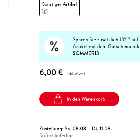
Fremdsprachige Bücher
Sonstiger Artikel
n Lernhilfen
 Jugendbücher
eiber
Hörbuch Downloads im Bundle
cher
 Vergleich
 Puzzlezubehör
Lernen
New Adult
STABILO
Taschenbücher
hilfen
hriller
 Backen
er
lender
Ratgeber
op
hriller
Romance
Sachbücher
Sparen Sie zusätzlich 13%
auf 
12
precher:innen
Artikel mit dem Gutscheincode
Science Fiction
SOMMER13
Fremdsprachige Bücher
6,00 €
inkl. Mwst.
In den Warenkorb
Zustellung:
Sa, 08.08. - Di, 11.08.
Sofort lieferbar