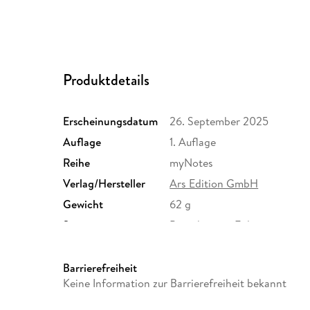
Produktdetails
Erscheinungsdatum
26. September 2025
Auflage
1. Auflage
Reihe
myNotes
Verlag/Hersteller
Ars Edition GmbH
Gewicht
62 g
Sonstiges
Broschur mit Folienprägung,
Herstelleradresse
arsEdition GmbH, Friedrichs
service@arsedition.de
Barrierefreiheit
Keine Information zur Barrierefreiheit bekannt