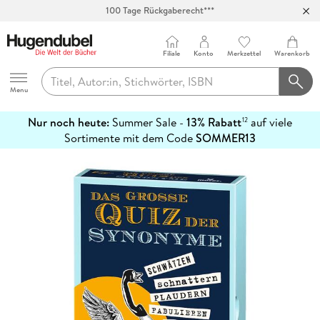
100 Tage Rückgaberecht***
Abholung in über 100 Filialen
Filiale
Konto
Merkzettel
Warenkorb
Hugendubel
Menu
Nur noch heute:
Summer Sale -
13% Rabatt
auf viele
12
mehr
Sortimente mit dem Code
SOMMER13
erfahren