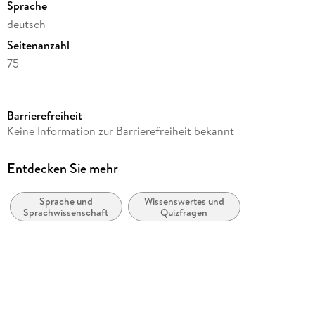
Sprache
deutsch
Seitenanzahl
75
Autor/Autorin
Nicola Berger
Barrierefreiheit
Verlag/Hersteller
Keine Information zur Barrierefreiheit bekannt
moses. Verlag GmbH
Produktart
Entdecken Sie mehr
kartoniert
Sprache und
Wissenswertes und
Gewicht
Sprachwissenschaft
Quizfragen
296 g
Größe (L/B/H)
153/98/31 mm
Artikelnr. Hersteller
53522