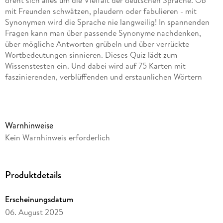
dreht sich alles um die Vielfalt der deutschen Sprache. Ob
mit Freunden schwätzen, plaudern oder fabulieren - mit
Synonymen wird die Sprache nie langweilig! In spannenden
Fragen kann man über passende Synonyme nachdenken,
über mögliche Antworten grübeln und über verrückte
Wortbedeutungen sinnieren. Dieses Quiz lädt zum
Wissenstesten ein. Und dabei wird auf 75 Karten mit
faszinierenden, verblüffenden und erstaunlichen Wörtern
auch noch der Sprachschatz erweitert! VIEL SPASS,
VERGNÜGEN & UNTERHALTUNG! Schuberbox mit
SpotlackveredelungInhalt: 75 KartenText: Nicola
BergerDesign: Christina Kölsch"
Warnhinweise
Kein Warnhinweis erforderlich
Produktdetails
Erscheinungsdatum
06. August 2025