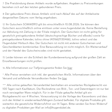
Die Preisbindung dieses Artikels wurde aufgehoben. Angaben zu Preissenkungen
7
beziehen sich auf den letzten gebundenen Preis.
Der gebundene Preis dieses Artikels wird nach Ablauf des auf der Artikelseite
8
dargestellten Datums vom Verlag angehoben.
Ihr Gutschein SOMMER13 gilt bis einschließlich 10.08.2026. Sie können den
12
Gutschein ausschließlich online einlösen unter www.hugendubel.de. Keine Bestellung
zur Abholung mit Zahlung in der Filiale möglich. Der Gutschein ist nicht gültig für
gesetzlich preisgebundene Artikel (deutschsprachige Bücher und eBooks) sowie für
preisgebundene Kalender, tolino shine (4016621130466), tolino select und das
Hugendubel Hörbuch Abo. Der Gutschein ist nicht mit anderen Gutscheinen und
Geschenkkarten kombinierbar. Eine Barauszahlung ist nicht möglich. Ein Weiterverkauf
und der Handel des Gutscheincodes sind nicht gestattet.
Leider können wir die Echtheit der Kundenbewertung aufgrund der großen Zahl an
15
Einzelbewertungen nicht prüfen.
Alle Informationen zur Tiefpreisgarantie finden Sie
hier
16
Alle Preise verstehen sich inkl. der gesetzlichen MwSt. Informationen über den
*
Versand und anfallende Versandkosten finden Sie
hier
Alle online gekauften Versandartikel beinhalten ein erweitertes Rückgaberecht von
***
100 Tagen nach Kaufdatum. Die Rücknahme von Bild-, Ton- und Datenträgern ist nur bei
noch versiegelter Ware möglich. Für in der Filiale gekaufte Artikel gilt ein
Rückgaberecht von 4 Wochen. Voraussetzung ist die Vorlage des Kassenbons und dass
sich der Artikel in wiederverkaufsfähigem Zustand befindet. Für digitale Produkte gilt
weiterhin die gesetzliche Widerrufsfrist von 14 Tagen. Bitte senden Sie Ihren Widerruf
zu digitalen Produkten per Mail an info@hugendubel.de.