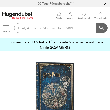
100 Tage Rückgaberecht***
Abholung in über 100 Filialen
Filiale
Konto
Merkzettel
Warenkorb
Hugendubel
Menu
Summer Sale:
13% Rabatt
auf viele Sortimente mit dem
12
mehr
Code
SOMMER13
erfahren