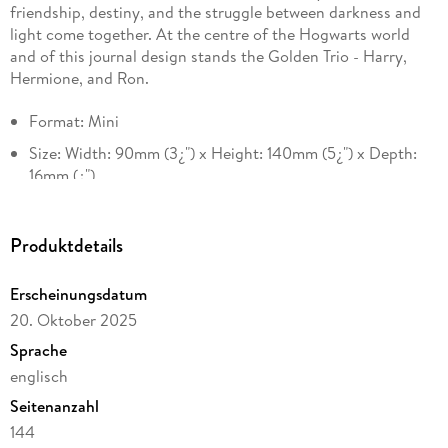
friendship, destiny, and the struggle between darkness and
light come together. At the centre of the Hogwarts world
and of this journal design stands the Golden Trio - Harry,
Hermione, and Ron.
Format: Mini
Size: Width: 90mm (3¿") x Height: 140mm (5¿") x Depth:
16mm (¿")
Interior: Custom Lined
Page Count: 176Pages
Produktdetails
Closure: Elastic Band
Erscheinungsdatum
Colour: Blue
20. Oktober 2025
GSM (paper weight): 85
Sprache
Binding Type: Smyth Sewn
englisch
Cover: Hardcover
Seitenanzahl
Edge Printing: Yes
144