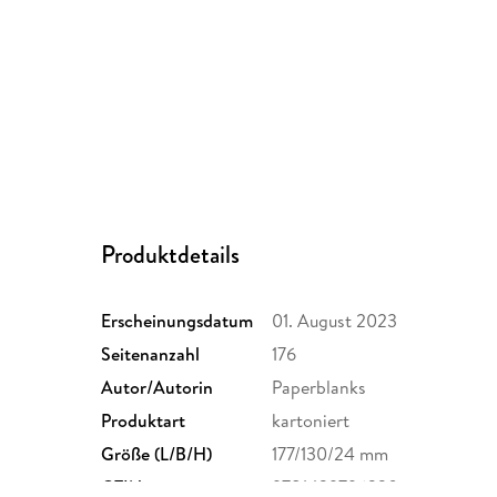
Produktdetails
Erscheinungsdatum
01. August 2023
Seitenanzahl
176
Autor/Autorin
Paperblanks
Produktart
kartoniert
Größe (L/B/H)
177/130/24 mm
GTIN
9781439796320