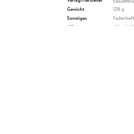
Gewicht
128 g
Sonstiges
Fadenheft
GTIN
9781439
ne House, Lower Merc D02DH60,