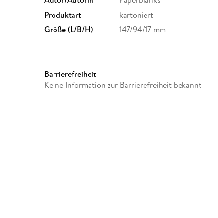
Produktart
kartoniert
Größe (L/B/H)
147/94/17 mm
Artikelnr. Hersteller
FB9643-6
Herstelleradresse
Paperblanks Ltd., Beaux La
orders@paperblanks.com
Barrierefreiheit
Keine Information zur Barrierefreiheit bekannt