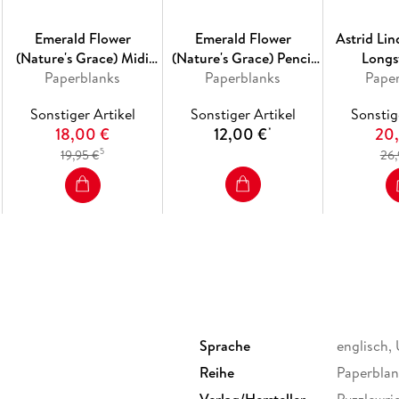
Möge die Fee in Oliv Ihre Texte mit einer Pris
Emerald Flower
Emerald Flower
Astrid Lin
Softcover; Elastikband-Verschluss; 100 g/qm;
(Nature's Grace) Midi
(Nature's Grace) Pencil
Longs
Unlined Hardcover
Paperblanks
Case (Wrap Closure)
Paperblanks
(Embe
Pape
Journal (Elastic Band
Manuscript
Sonstiger Artikel
Sonstiger Artikel
Sonstig
Closure)
Ultra Lin
18,00 €
12,00 €
20
*
Journal (W
5
19,95 €
26,
Sprache
englisch,
Reihe
Paperblan
Verlag/Hersteller
Puzzlewri