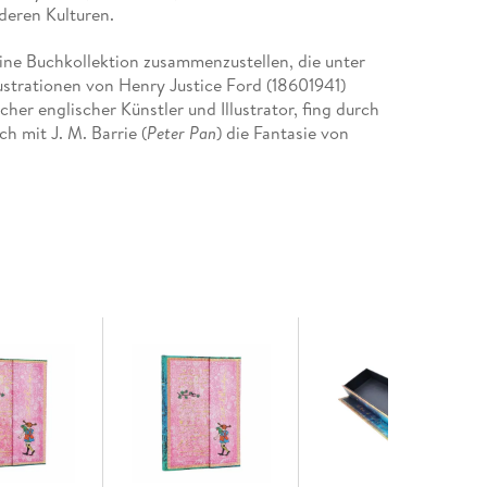
deren Kulturen.
eine Buchkollektion zusammenzustellen, die unter
lustrationen von Henry Justice Ford (18601941)
cher englischer Künstler und Illustrator, fing durch
h mit J. M. Barrie (
Peter Pan
) die Fantasie von
britischen Schulkindern für große Begeisterung
te Lang 25 Kollektionen zusammen und verlegte sie.
r 1889 und als Letztes erschien
The Strange Story
ten zwölf eine Spezialreihe mit dem Titel
Andrew
s Buch nach der Farbe der Fee auf dem Einband
reinband von Langs
Olive Fairy Book.
Das 1907
 Der Fisch mit dem goldenen Kopf und Prinz und
unter anderem aus der Türkei, Indien, Dänemark,
ee in Oliv verleiht ihr durch botanische, fast
Realismus, aber auch mögliche hellseherische