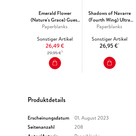
Emerald Flower
Shadows of Navarre
(Nature's Grace) Guest
(Fourth Wing) Ultra
Book Unlined Hardcover
Paperblanks
Lined Hardcover Journal
Paperblanks
Journal
Sonstiger Artikel
Sonstiger Artikel
26,49 €
26,95 €
*
5
29,95 €
Produktdetails
Erscheinungsdatum
01. August 2023
Seitenanzahl
208
Autor/Autorin
Paperblanks