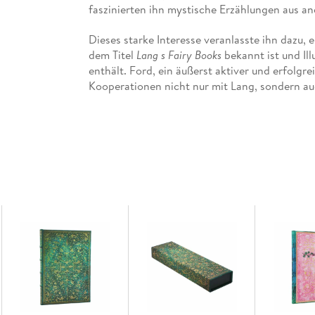
faszinierten ihn mystische Erzählungen aus an
Dieses starke Interesse veranlasste ihn dazu, 
dem Titel
Lang s Fairy Books
bekannt ist und Il
enthält. Ford, ein äußerst aktiver und erfolgrei
Kooperationen nicht nur mit Lang, sondern auc
Kindern rund um den Globus ein.
Die
Fairy Books
von Lang und Ford sorgten bei 
und verkauften sich weltweit. Insgesamt stell
Den Anfang machte das
Blue Fairy Book
im Jah
Book
im Jahr 1913. Von diesen 25 Büchern bilde
Lang s Fairy Books of Many Colours,
wobei jede
benannt ist.
Unser Notizbuch Olive Fairy zeigt den Vorde
veröffentlichte Buch enthält Geschichten wie
Prinzessin im Wald. Die Geschichten stammen 
Armenien und dem Sudan. Fords Zeichnung der F
insektenhafte Züge einen wissenschaftlichen 
Kräfte.