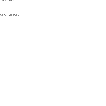
ung, Liniert
796436