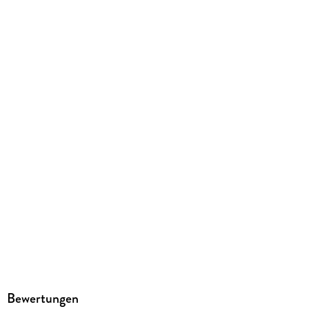
PB8177-7
GTIN
9781439781777
Herstelleradresse
Paperblanks Ltd., Beaux Lane House, Lower Merc D02DH60,
orders@paperblanks.com
Bewertungen