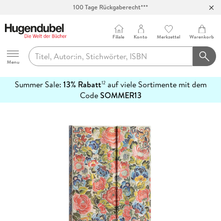
100 Tage Rückgaberecht***
Abholung in über 100 Filialen
Filiale
Konto
Merkzettel
Warenkorb
Hugendubel
Menu
Summer Sale:
13% Rabatt
auf viele Sortimente mit dem
12
mehr
Code
SOMMER13
erfahren