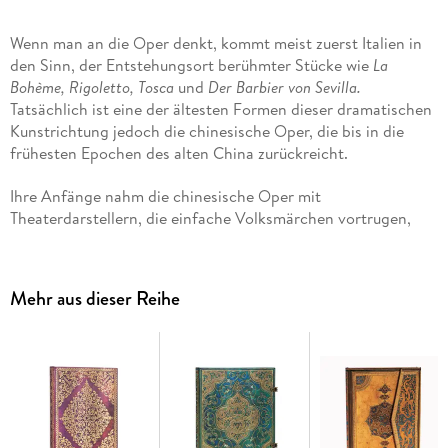
Wenn man an die Oper denkt, kommt meist zuerst Italien in
den Sinn, der Entstehungsort berühmter Stücke wie
La
Bohème, Rigoletto, Tosca
und
Der Barbier von Sevilla.
Tatsächlich ist eine der ältesten Formen dieser dramatischen
Kunstrichtung jedoch die chinesische Oper, die bis in die
frühesten Epochen des alten China zurückreicht.
Ihre Anfänge nahm die chinesische Oper mit
Theaterdarstellern, die einfache Volksmärchen vortrugen,
aber in der Tang-Dynastie (618907) hatte sie eine solche
kulturelle Bedeutung erlangt, dass Kaiser Taizong eine
offizielle Opernschule gründete. Die Akademie trug den
Mehr aus dieser Reihe
poetischen Namen
Liyuan
(Birnengarten), und von diesem
Zeitpunkt an wurden die Darsteller der chinesischen Oper
Schüler des Birnengartens genannt.
Im 18. und 19. Jahrhundert erreichte das chinesische Theater
seinen Höhepunkt. Unter der Schirmherrschaft des Qing-
Hofs (16441911) erklangen unzählige Opernaufführungen in