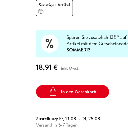
Fremdsprachige Bücher
n Lernhilfen
 Jugendbücher
eiber
Hörbuch Downloads im Bundle
Sonstiger Artikel
cher
 Vergleich
 Puzzlezubehör
Lernen
New Adult
STABILO
Taschenbücher
hilfen
hriller
 Backen
er
lender
Ratgeber
op
hriller
Romance
Sachbücher
Sparen Sie zusätzlich 13%
auf 
12
precher:innen
Science Fiction
Artikel mit dem Gutscheincode
SOMMER13
Fremdsprachige Bücher
18,91 €
inkl. Mwst.
In den Warenkorb
Zustellung:
Fr, 21.08. - Di, 25.08.
Versand in 5-7 Tagen