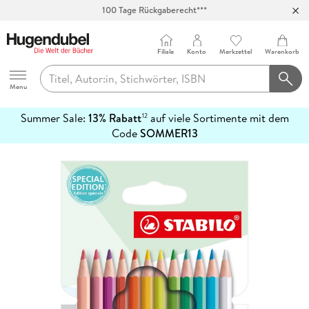
100 Tage Rückgaberecht***
Abholung in über 100 Filialen
Filiale
Konto
Merkzettel
Warenkorb
Hugendubel
Menu
Summer Sale:
13% Rabatt
auf viele Sortimente mit dem
12
mehr
Code
SOMMER13
erfahren