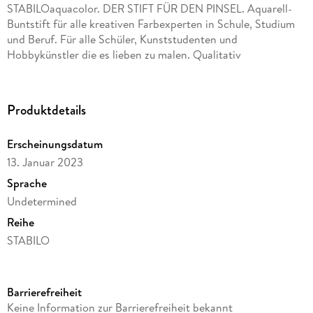
STABILOaquacolor. DER STIFT FÜR DEN PINSEL. Aquarell-
Buntstift für alle kreativen Farbexperten in Schule, Studium
und Beruf. Für alle Schüler, Kunststudenten und
Hobbykünstler die es lieben zu malen. Qualitativ
hochwertiger, wasservermalbarer Buntstift. Für unglaubliche
Farbeffekte. Brillante Farben - intensive Farbabgabe.
Minendurchmesser 2, 8 mm.
Produktdetails
Erscheinungsdatum
13. Januar 2023
Sprache
Undetermined
Reihe
STABILO
Verlag/Hersteller
Stabilo
Barrierefreiheit
Produktart
Keine Information zur Barrierefreiheit bekannt