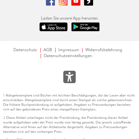
Laden Sie unsere App herunter.
Datenschutz
AGB
Impressum
Widerrufsbelehrung
Datenschutzeinstellungen
Mängelexemplare sind Bücher mit leichten Beschädigungen, die das Lesen aber nicht
1
einschränken. Mängelexemplare sind durch einen Stempel als solche gekennzeichnet.
Die frühere Buchpreisbindung ist aufgehoben. Angaben zu Preissenkungen beziehen
sich auf den gebundenen Preis eines mangelfreien Exemplars.
Diese Artikel unterliegen nicht der Preisbindung, die Preisbindung dieser Artikel
2
wurde aufgehoben oder der Preis wurde vom Verlag gesenkt. Die jeweils zutreffende
Alternative wird Ihnen auf der Artikelseite dargestellt. Angaben zu Preissenkungen
beziehen sich auf den vorherigen Preis.