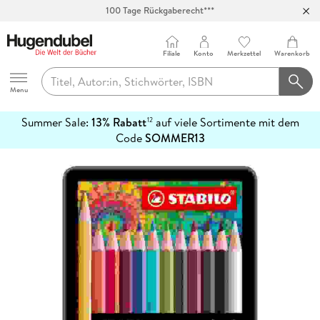
100 Tage Rückgaberecht***
Abholung in über 100 Filialen
Filiale
Konto
Merkzettel
Warenkorb
Hugendubel
Menu
Summer Sale:
13% Rabatt
auf viele Sortimente mit dem
12
mehr
Code
SOMMER13
erfahren