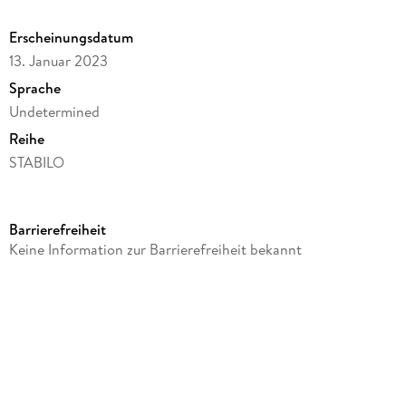
Erscheinungsdatum
13. Januar 2023
Sprache
Undetermined
Reihe
STABILO
Verlag/Hersteller
STABILO
Barrierefreiheit
Produktart
Keine Information zur Barrierefreiheit bekannt
Schreibwaren & Papeterie
Gewicht
131 g
Größe (L/B/H)
66/111/199 mm
Sonstiges