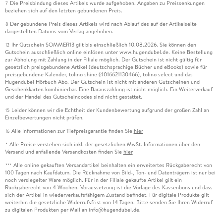
Die Preisbindung dieses Artikels wurde aufgehoben. Angaben zu Preissenkungen
7
beziehen sich auf den letzten gebundenen Preis.
Der gebundene Preis dieses Artikels wird nach Ablauf des auf der Artikelseite
8
dargestellten Datums vom Verlag angehoben.
Ihr Gutschein SOMMER13 gilt bis einschließlich 10.08.2026. Sie können den
12
Gutschein ausschließlich online einlösen unter www.hugendubel.de. Keine Bestellung
zur Abholung mit Zahlung in der Filiale möglich. Der Gutschein ist nicht gültig für
gesetzlich preisgebundene Artikel (deutschsprachige Bücher und eBooks) sowie für
preisgebundene Kalender, tolino shine (4016621130466), tolino select und das
Hugendubel Hörbuch Abo. Der Gutschein ist nicht mit anderen Gutscheinen und
Geschenkkarten kombinierbar. Eine Barauszahlung ist nicht möglich. Ein Weiterverkauf
und der Handel des Gutscheincodes sind nicht gestattet.
Leider können wir die Echtheit der Kundenbewertung aufgrund der großen Zahl an
15
Einzelbewertungen nicht prüfen.
Alle Informationen zur Tiefpreisgarantie finden Sie
hier
16
Alle Preise verstehen sich inkl. der gesetzlichen MwSt. Informationen über den
*
Versand und anfallende Versandkosten finden Sie
hier
Alle online gekauften Versandartikel beinhalten ein erweitertes Rückgaberecht von
***
100 Tagen nach Kaufdatum. Die Rücknahme von Bild-, Ton- und Datenträgern ist nur bei
noch versiegelter Ware möglich. Für in der Filiale gekaufte Artikel gilt ein
Rückgaberecht von 4 Wochen. Voraussetzung ist die Vorlage des Kassenbons und dass
sich der Artikel in wiederverkaufsfähigem Zustand befindet. Für digitale Produkte gilt
weiterhin die gesetzliche Widerrufsfrist von 14 Tagen. Bitte senden Sie Ihren Widerruf
zu digitalen Produkten per Mail an info@hugendubel.de.