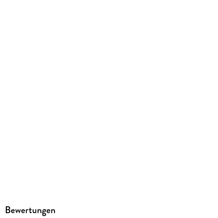
In Karton
Artikelnr. Hersteller
1612-5
GTIN
4006381146487
Herstelleradresse
STABILO Nonbook, Schwanweg 1, 90562 Heroldsberg,
info@stabilo.com
Bewertungen