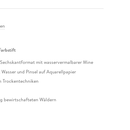
ten
arbstift
n Sechskantformat mit wasservermalbarer Mine
t Wasser und Pinsel auf Aquarellpapier
en Trockentechniken
tig bewirtschafteten Wäldern
lspitzdose 512 002 für ideale Spitzergebnisse
tiften in sortierten Farben