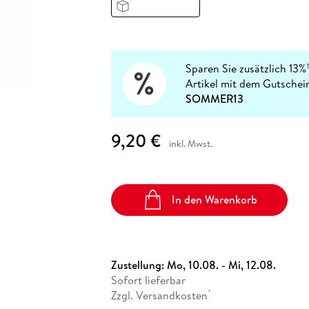
Fremdsprachige Bücher
n Lernhilfen
 Jugendbücher
eiber
Hörbuch Downloads im Bundle
cher
 Vergleich
 Puzzlezubehör
Lernen
New Adult
STABILO
Taschenbücher
hilfen
hriller
 Backen
er
lender
Ratgeber
op
hriller
Romance
Sparen Sie zusätzlich 13%
Sachbücher
Artikel mit dem Gutschei
precher:innen
SOMMER13
Science Fiction
Fremdsprachige Bücher
9,20 €
inkl. Mwst.
In den Warenkorb
Zustellung:
Mo, 10.08. - Mi, 12.08.
Sofort lieferbar
Zzgl. Versandkosten
*