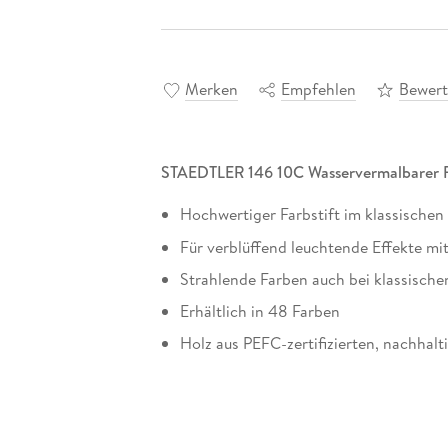
Merken
Empfehlen
Bewer
STAEDTLER 146 10C Wasservermalbarer F
Hochwertiger Farbstift im klassische
Für verblüffend leuchtende Effekte mi
Strahlende Farben auch bei klassisch
Erhältlich in 48 Farben
Holz aus PEFC-zertifizierten, nachhal
Spitzer Empfehlung:
Mars Doppelspitzer 510 25 oder Doppe
Lieferumfang: Kartonetui mit 12 Aquarells