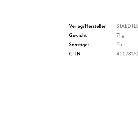
Verlag/Hersteller
STAEDTL
Gewicht
71 g
Sonstiges
Etui
GTIN
4007817