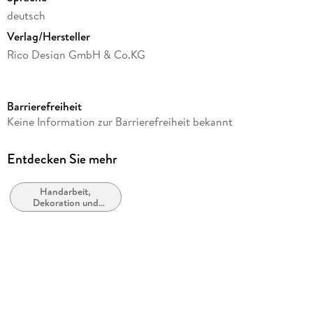
deutsch
Verlag/Hersteller
Rico Design GmbH & Co.KG
Produktart
Sonstige Merchandise-Artikel
Barrierefreiheit
Gewicht
Keine Information zur Barrierefreiheit bekannt
106 g
Größe (L/B/H)
Entdecken Sie mehr
68/67/28 mm
Handarbeit,
Artikelnr. Hersteller
Dekoration und
302640
Kunsthandwerk
GTIN
4051271444723