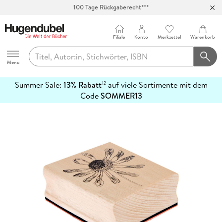
100 Tage Rückgaberecht***
Abholung in über 100 Filialen
Filiale
Konto
Merkzettel
Warenkorb
Hugendubel
Menu
Summer Sale:
13% Rabatt
auf viele Sortimente mit dem
12
mehr
Code
SOMMER13
erfahren