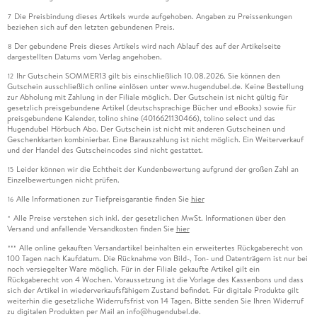
Die Preisbindung dieses Artikels wurde aufgehoben. Angaben zu Preissenkungen
7
beziehen sich auf den letzten gebundenen Preis.
Der gebundene Preis dieses Artikels wird nach Ablauf des auf der Artikelseite
8
dargestellten Datums vom Verlag angehoben.
Ihr Gutschein SOMMER13 gilt bis einschließlich 10.08.2026. Sie können den
12
Gutschein ausschließlich online einlösen unter www.hugendubel.de. Keine Bestellung
zur Abholung mit Zahlung in der Filiale möglich. Der Gutschein ist nicht gültig für
gesetzlich preisgebundene Artikel (deutschsprachige Bücher und eBooks) sowie für
preisgebundene Kalender, tolino shine (4016621130466), tolino select und das
Hugendubel Hörbuch Abo. Der Gutschein ist nicht mit anderen Gutscheinen und
Geschenkkarten kombinierbar. Eine Barauszahlung ist nicht möglich. Ein Weiterverkauf
und der Handel des Gutscheincodes sind nicht gestattet.
Leider können wir die Echtheit der Kundenbewertung aufgrund der großen Zahl an
15
Einzelbewertungen nicht prüfen.
Alle Informationen zur Tiefpreisgarantie finden Sie
hier
16
Alle Preise verstehen sich inkl. der gesetzlichen MwSt. Informationen über den
*
Versand und anfallende Versandkosten finden Sie
hier
Alle online gekauften Versandartikel beinhalten ein erweitertes Rückgaberecht von
***
100 Tagen nach Kaufdatum. Die Rücknahme von Bild-, Ton- und Datenträgern ist nur bei
noch versiegelter Ware möglich. Für in der Filiale gekaufte Artikel gilt ein
Rückgaberecht von 4 Wochen. Voraussetzung ist die Vorlage des Kassenbons und dass
sich der Artikel in wiederverkaufsfähigem Zustand befindet. Für digitale Produkte gilt
weiterhin die gesetzliche Widerrufsfrist von 14 Tagen. Bitte senden Sie Ihren Widerruf
zu digitalen Produkten per Mail an info@hugendubel.de.