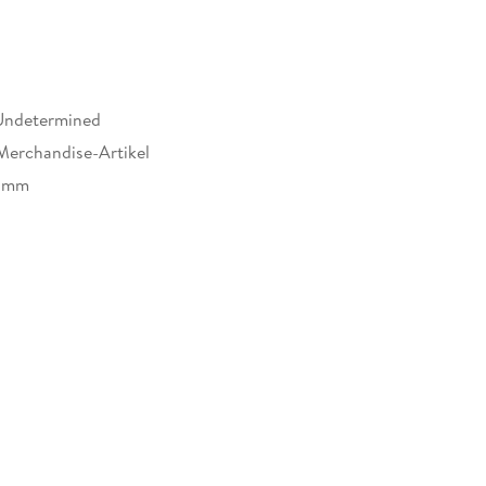
Undetermined
Merchandise-Artikel
1 mm