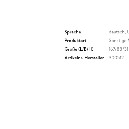
Sprache
deutsch, 
Produktart
Sonstige 
Größe (L/B/H)
167/88/3
Artikelnr. Hersteller
300512