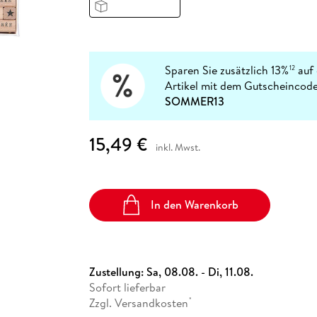
Fremdsprachige Bücher
n Lernhilfen
 Jugendbücher
eiber
Hörbuch Downloads im Bundle
cher
 Vergleich
 Puzzlezubehör
Lernen
New Adult
STABILO
Taschenbücher
hilfen
hriller
 Backen
er
lender
Ratgeber
op
hriller
Romance
Sparen Sie zusätzlich 13%
auf 
12
Sachbücher
Artikel mit dem Gutscheincode
precher:innen
SOMMER13
Science Fiction
Fremdsprachige Bücher
15,49 €
inkl. Mwst.
In den Warenkorb
Zustellung:
Sa, 08.08. - Di, 11.08.
Sofort lieferbar
Zzgl. Versandkosten
*