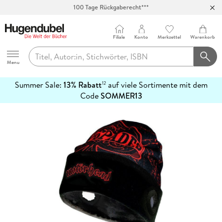
100 Tage Rückgaberecht***
Abholung in über 100 Filialen
Filiale
Konto
Merkzettel
Warenkorb
Hugendubel
Menu
Summer Sale:
13% Rabatt
auf viele Sortimente mit dem
12
mehr
Code
SOMMER13
erfahren