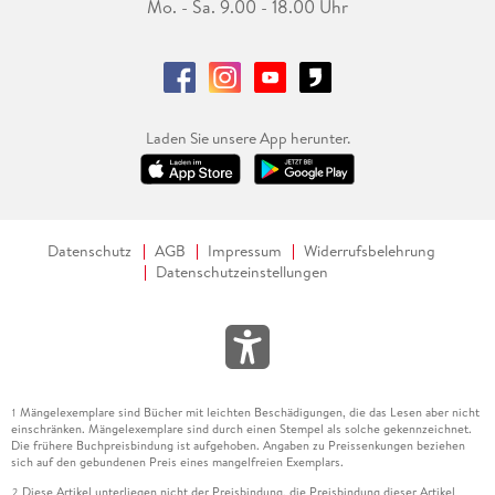
Mo. - Sa. 9.00 - 18.00 Uhr
Laden Sie unsere App herunter.
Datenschutz
AGB
Impressum
Widerrufsbelehrung
Datenschutzeinstellungen
Mängelexemplare sind Bücher mit leichten Beschädigungen, die das Lesen aber nicht
1
einschränken. Mängelexemplare sind durch einen Stempel als solche gekennzeichnet.
Die frühere Buchpreisbindung ist aufgehoben. Angaben zu Preissenkungen beziehen
sich auf den gebundenen Preis eines mangelfreien Exemplars.
Diese Artikel unterliegen nicht der Preisbindung, die Preisbindung dieser Artikel
2