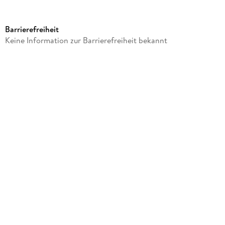
Produktart
Sonstige Merchandise-Artikel
Barrierefreiheit
Gewicht
Keine Information zur Barrierefreiheit bekannt
101 g
Größe (L/B/H)
239/215/40 mm
Sonstiges
In Kartonage
Artikelnr. Hersteller
EARMHD2115S
GTIN
4260567165239