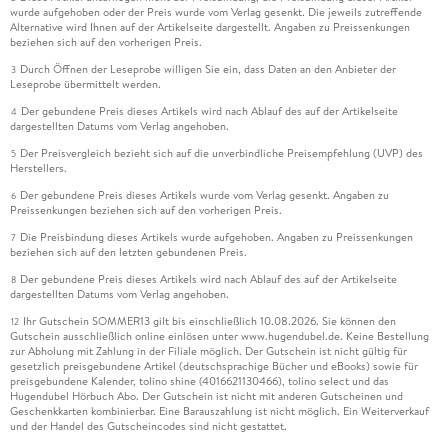
wurde aufgehoben oder der Preis wurde vom Verlag gesenkt. Die jeweils zutreffende
Alternative wird Ihnen auf der Artikelseite dargestellt. Angaben zu Preissenkungen
beziehen sich auf den vorherigen Preis.
Durch Öffnen der Leseprobe willigen Sie ein, dass Daten an den Anbieter der
3
Leseprobe übermittelt werden.
Der gebundene Preis dieses Artikels wird nach Ablauf des auf der Artikelseite
4
dargestellten Datums vom Verlag angehoben.
Der Preisvergleich bezieht sich auf die unverbindliche Preisempfehlung (UVP) des
5
Herstellers.
Der gebundene Preis dieses Artikels wurde vom Verlag gesenkt. Angaben zu
6
Preissenkungen beziehen sich auf den vorherigen Preis.
Die Preisbindung dieses Artikels wurde aufgehoben. Angaben zu Preissenkungen
7
beziehen sich auf den letzten gebundenen Preis.
Der gebundene Preis dieses Artikels wird nach Ablauf des auf der Artikelseite
8
dargestellten Datums vom Verlag angehoben.
Ihr Gutschein SOMMER13 gilt bis einschließlich 10.08.2026. Sie können den
12
Gutschein ausschließlich online einlösen unter www.hugendubel.de. Keine Bestellung
zur Abholung mit Zahlung in der Filiale möglich. Der Gutschein ist nicht gültig für
gesetzlich preisgebundene Artikel (deutschsprachige Bücher und eBooks) sowie für
preisgebundene Kalender, tolino shine (4016621130466), tolino select und das
Hugendubel Hörbuch Abo. Der Gutschein ist nicht mit anderen Gutscheinen und
Geschenkkarten kombinierbar. Eine Barauszahlung ist nicht möglich. Ein Weiterverkauf
und der Handel des Gutscheincodes sind nicht gestattet.