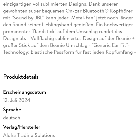
einzigartigen vollsublimierten Designs. Dank unserer
gewohnten super bequemen On-Ear Bluetooth® Kopfhörer
mit "Sound by JBL", kann jeder "Metal-Fan" jetzt noch länger
den Sound seiner Lieblingsband genießen. Ein hochwertiger
prominenter "Bandstick" auf dem Umschlag rundet das
Design ab. - Vollflächig sublimiertes Design auf der Beanie +
großer Stick auf dem Beanie Umschlag - "Generic Ear Fit"-
Technology: Elastische Passform für fast jeden Kopfumfang -
Größe: One size fits all - Passform: Etwas kürzer und enger
geschnitten - Geschlecht: Unisex - Saison: Frühling, Sommer,
Herbst, Winter - Pflegehinweise: 30° Grad Maschinenwäsche
Produktdetails
(empfohlen Handwäsche)
Erscheinungsdatum
12. Juli 2024
Sprache
deutsch
Verlag/Hersteller
Alpha Trading Solutions