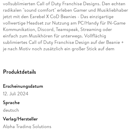
vollsublimierten Call of Duty Franchise Designs. Den echten
radikalen "sound comfort" erleben Gamer und Musikliebhaber
jetzt mit den Earebel X CoD Beanies - Das einzigartige
vollwertige Headset zur Nutzung am PC/Handy für IN-Game
Kommunikation, Discord, Teamspeak, Streaming oder
einfach zum Musikhören für unterwegs. Vollflächig
sublimiertes Call of Duty Franchise Design auf der Beanie +
je nach Motiv noch zusätzlich ein großer Stick auf dem
Beanie Umschlag; "Generic Ear Fit"-Technology: Elastische
Passform für fast jeden Kopfumfang Größe: One size fits all
Passform: Etwas kürzer und enger geschnitten Geschlecht:
Produktdetails
Unisex; Saison: Frühling, Sommer, Herbst, Winter;
Pflegehinweise: 30° Grad Maschinenwäsche (empfohlen
Erscheinungsdatum
Handwäsche); Materialien: 70% Polyacryl, 30% Polyester
12. Juli 2024
Sprache
deutsch
Verlag/Hersteller
Alpha Trading Solutions