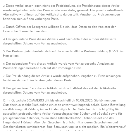
Diese Artikel unterliegen nicht der Preisbindung, die Preisbindung dieser Artikel
2
wurde aufgehoben oder der Preis wurde vom Verlag gesenkt. Die jeweils zutreffende
Alternative wird Ihnen auf der Artikelseite dargestellt. Angaben zu Preissenkungen
beziehen sich auf den vorherigen Preis.
Durch Öffnen der Leseprobe willigen Sie ein, dass Daten an den Anbieter der
3
Leseprobe übermittelt werden.
Der gebundene Preis dieses Artikels wird nach Ablauf des auf der Artikelseite
4
dargestellten Datums vom Verlag angehoben.
Der Preisvergleich bezieht sich auf die unverbindliche Preisempfehlung (UVP) des
5
Herstellers.
Der gebundene Preis dieses Artikels wurde vom Verlag gesenkt. Angaben zu
6
Preissenkungen beziehen sich auf den vorherigen Preis.
Die Preisbindung dieses Artikels wurde aufgehoben. Angaben zu Preissenkungen
7
beziehen sich auf den letzten gebundenen Preis.
Der gebundene Preis dieses Artikels wird nach Ablauf des auf der Artikelseite
8
dargestellten Datums vom Verlag angehoben.
Ihr Gutschein SOMMER13 gilt bis einschließlich 10.08.2026. Sie können den
12
Gutschein ausschließlich online einlösen unter www.hugendubel.de. Keine Bestellung
zur Abholung mit Zahlung in der Filiale möglich. Der Gutschein ist nicht gültig für
gesetzlich preisgebundene Artikel (deutschsprachige Bücher und eBooks) sowie für
preisgebundene Kalender, tolino shine (4016621130466), tolino select und das
Hugendubel Hörbuch Abo. Der Gutschein ist nicht mit anderen Gutscheinen und
Geschenkkarten kombinierbar. Eine Barauszahlung ist nicht möglich. Ein Weiterverkauf