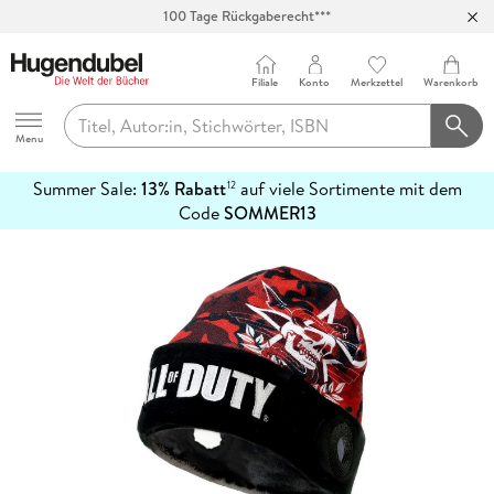
100 Tage Rückgaberecht***
Abholung in über 100 Filialen
Filiale
Konto
Merkzettel
Warenkorb
Hugendubel
Menu
Summer Sale:
13% Rabatt
auf viele Sortimente mit dem
12
mehr
Code
SOMMER13
erfahren