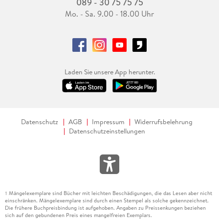
089 - 30 75 75 75
Mo. - Sa. 9.00 - 18.00 Uhr
Laden Sie unsere App herunter.
Datenschutz
AGB
Impressum
Widerrufsbelehrung
Datenschutzeinstellungen
Mängelexemplare sind Bücher mit leichten Beschädigungen, die das Lesen aber nicht
1
einschränken. Mängelexemplare sind durch einen Stempel als solche gekennzeichnet.
Die frühere Buchpreisbindung ist aufgehoben. Angaben zu Preissenkungen beziehen
sich auf den gebundenen Preis eines mangelfreien Exemplars.