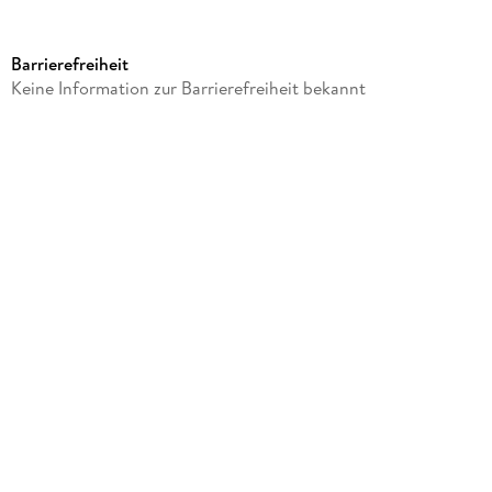
Produktart
Sonstige Merchandise-Artikel
Barrierefreiheit
Gewicht
Keine Information zur Barrierefreiheit bekannt
108 g
Größe (L/B/H)
4/214/230 mm
Sonstiges
In Kartonage
Artikelnr. Hersteller
EARCODFR02S
GTIN
4260567165253