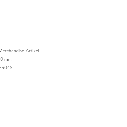
Merchandise-Artikel
40 mm
FR04S