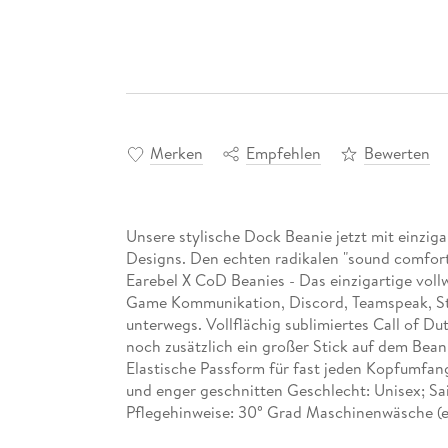
Merken
Empfehlen
Bewerten
Unsere stylische Dock Beanie jetzt mit einziga
Designs. Den echten radikalen "sound comfort
Earebel X CoD Beanies - Das einzigartige vol
Game Kommunikation, Discord, Teamspeak, St
unterwegs. Vollflächig sublimiertes Call of Du
noch zusätzlich ein großer Stick auf dem Bean
Elastische Passform für fast jeden Kopfumfang
und enger geschnitten Geschlecht: Unisex; Sai
Pflegehinweise: 30° Grad Maschinenwäsche (
Polyacryl, 30% Polyester