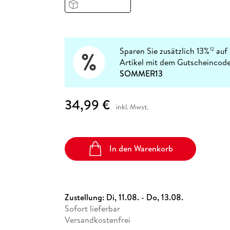
Fremdsprachige Bücher
n Lernhilfen
 Jugendbücher
eiber
Hörbuch Downloads im Bundle
cher
 Vergleich
 Puzzlezubehör
Lernen
New Adult
STABILO
Taschenbücher
hilfen
hriller
 Backen
er
lender
Ratgeber
op
hriller
Romance
Sparen Sie zusätzlich 13%
auf 
12
Sachbücher
Artikel mit dem Gutscheincode
precher:innen
SOMMER13
Science Fiction
Fremdsprachige Bücher
34,99 €
inkl. Mwst.
In den Warenkorb
Zustellung:
Di, 11.08. - Do, 13.08.
Sofort lieferbar
Versandkostenfrei