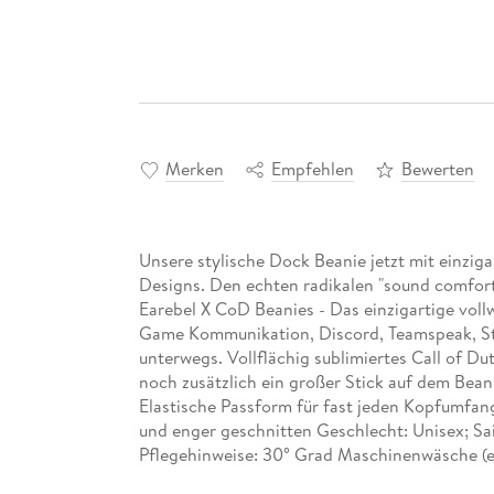
Merken
Empfehlen
Bewerten
Unsere stylische Dock Beanie jetzt mit einziga
Designs. Den echten radikalen "sound comfort
Earebel X CoD Beanies - Das einzigartige vol
Game Kommunikation, Discord, Teamspeak, St
unterwegs. Vollflächig sublimiertes Call of Du
noch zusätzlich ein großer Stick auf dem Bean
Elastische Passform für fast jeden Kopfumfang
und enger geschnitten Geschlecht: Unisex; Sai
Pflegehinweise: 30° Grad Maschinenwäsche (
Polyacryl, 30% Polyester