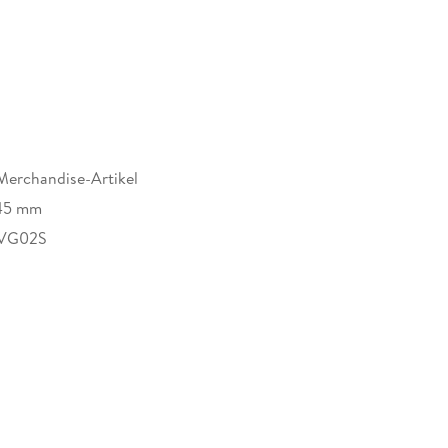
Merchandise-Artikel
45 mm
VG02S