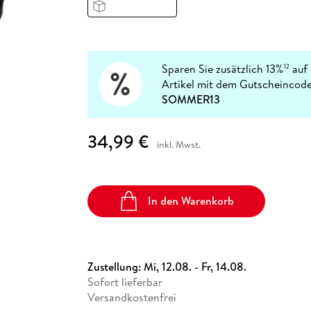
Fremdsprachige Bücher
n Lernhilfen
 Jugendbücher
eiber
Hörbuch Downloads im Bundle
cher
 Vergleich
 Puzzlezubehör
Lernen
New Adult
STABILO
Taschenbücher
hilfen
hriller
 Backen
er
lender
Ratgeber
op
hriller
Romance
Sparen Sie zusätzlich 13%
auf 
12
Sachbücher
Artikel mit dem Gutscheincode
precher:innen
SOMMER13
Science Fiction
Fremdsprachige Bücher
34,99 €
inkl. Mwst.
In den Warenkorb
Zustellung:
Mi, 12.08. - Fr, 14.08.
Sofort lieferbar
Versandkostenfrei