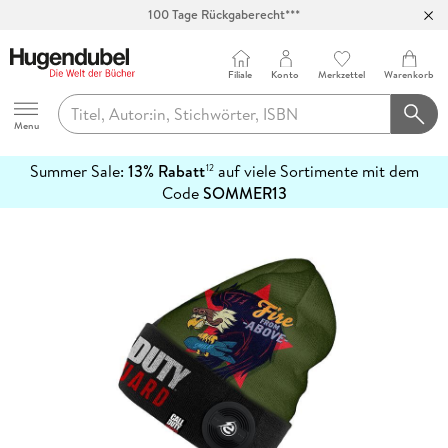
100 Tage Rückgaberecht***
Abholung in über 100 Filialen
Filiale
Konto
Merkzettel
Warenkorb
Hugendubel
Menu
Summer Sale:
13% Rabatt
auf viele Sortimente mit dem
12
mehr
Code
SOMMER13
erfahren