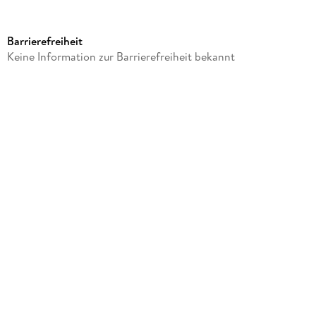
Produktart
Sonstige Merchandise-Artikel
Barrierefreiheit
Gewicht
Keine Information zur Barrierefreiheit bekannt
108 g
Größe (L/B/H)
25/220/255 mm
Sonstiges
In Kartonage
Artikelnr. Hersteller
EARCODVG01S
GTIN
4260567165284