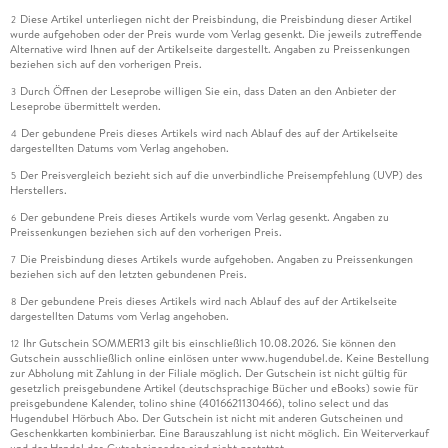
Diese Artikel unterliegen nicht der Preisbindung, die Preisbindung dieser Artikel
2
wurde aufgehoben oder der Preis wurde vom Verlag gesenkt. Die jeweils zutreffende
Alternative wird Ihnen auf der Artikelseite dargestellt. Angaben zu Preissenkungen
beziehen sich auf den vorherigen Preis.
Durch Öffnen der Leseprobe willigen Sie ein, dass Daten an den Anbieter der
3
Leseprobe übermittelt werden.
Der gebundene Preis dieses Artikels wird nach Ablauf des auf der Artikelseite
4
dargestellten Datums vom Verlag angehoben.
Der Preisvergleich bezieht sich auf die unverbindliche Preisempfehlung (UVP) des
5
Herstellers.
Der gebundene Preis dieses Artikels wurde vom Verlag gesenkt. Angaben zu
6
Preissenkungen beziehen sich auf den vorherigen Preis.
Die Preisbindung dieses Artikels wurde aufgehoben. Angaben zu Preissenkungen
7
beziehen sich auf den letzten gebundenen Preis.
Der gebundene Preis dieses Artikels wird nach Ablauf des auf der Artikelseite
8
dargestellten Datums vom Verlag angehoben.
Ihr Gutschein SOMMER13 gilt bis einschließlich 10.08.2026. Sie können den
12
Gutschein ausschließlich online einlösen unter www.hugendubel.de. Keine Bestellung
zur Abholung mit Zahlung in der Filiale möglich. Der Gutschein ist nicht gültig für
gesetzlich preisgebundene Artikel (deutschsprachige Bücher und eBooks) sowie für
preisgebundene Kalender, tolino shine (4016621130466), tolino select und das
Hugendubel Hörbuch Abo. Der Gutschein ist nicht mit anderen Gutscheinen und
Geschenkkarten kombinierbar. Eine Barauszahlung ist nicht möglich. Ein Weiterverkauf