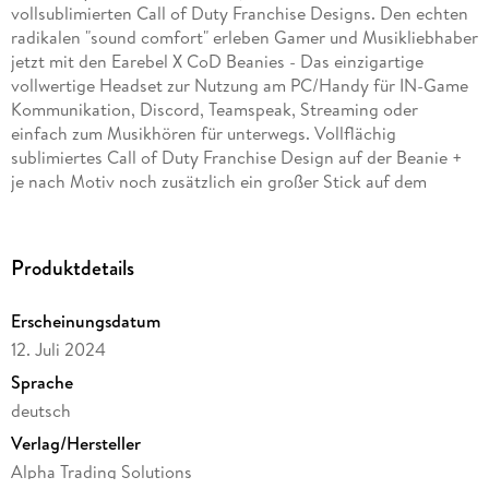
vollsublimierten Call of Duty Franchise Designs. Den echten
radikalen "sound comfort" erleben Gamer und Musikliebhaber
jetzt mit den Earebel X CoD Beanies - Das einzigartige
vollwertige Headset zur Nutzung am PC/Handy für IN-Game
Kommunikation, Discord, Teamspeak, Streaming oder
einfach zum Musikhören für unterwegs. Vollflächig
sublimiertes Call of Duty Franchise Design auf der Beanie +
je nach Motiv noch zusätzlich ein großer Stick auf dem
Beanie Umschlag; "Generic Ear Fit"-Technology: Elastische
Passform für fast jeden Kopfumfang Größe: One size fits all
Passform: Etwas kürzer und enger geschnitten Geschlecht:
Produktdetails
Unisex; Saison: Frühling, Sommer, Herbst, Winter;
Pflegehinweise: 30° Grad Maschinenwäsche (empfohlen
Erscheinungsdatum
Handwäsche); Materialien: 70% Polyacryl, 30% Polyester
12. Juli 2024
Sprache
deutsch
Verlag/Hersteller
Alpha Trading Solutions