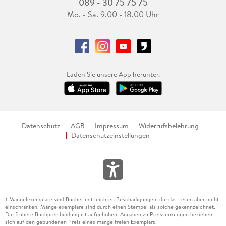
089 - 30 75 75 75
Mo. - Sa. 9.00 - 18.00 Uhr
Laden Sie unsere App herunter.
Datenschutz
AGB
Impressum
Widerrufsbelehrung
Datenschutzeinstellungen
Mängelexemplare sind Bücher mit leichten Beschädigungen, die das Lesen aber nicht
1
einschränken. Mängelexemplare sind durch einen Stempel als solche gekennzeichnet.
Die frühere Buchpreisbindung ist aufgehoben. Angaben zu Preissenkungen beziehen
sich auf den gebundenen Preis eines mangelfreien Exemplars.