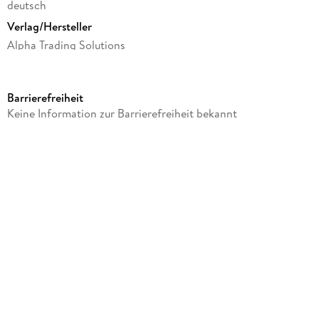
deutsch
Verlag/Hersteller
Alpha Trading Solutions
Produktart
Sonstige Merchandise-Artikel
Barrierefreiheit
Gewicht
Keine Information zur Barrierefreiheit bekannt
425 g
Größe (L/B/H)
247/220/37 mm
Sonstiges
In Kartonage
Artikelnr. Hersteller
EAREARMHD2115
GTIN
4260567165116