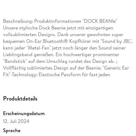
Beschreibung: Produktinformationen "DOCK BEANIe"
Unsere stylische Dock Beanie jetzt mit einzigartigen
vollsublimierten Designs. Dank unserer gewohnten super
bequemen On-Ear Bluetooth® Kopfhörer mit "Sound by JBL",
kann jeder "Metal-Fan" jetzt noch länger den Sound seiner
Lieblingsband genießen. Ein hochwertiger prominenter
"Bandstick" auf dem Umschlag rundet das Design ab. ;
Vollflächig sublimiertes Design auf der Beanie; "Generic Ear
Fit"-Technology: Elastische Passform für fast jeden
Kopfumfang; Größe: One size fits all; Passform: Etwas kürzer
und enger geschnitten; Geschlecht: Unisex; Saison: Frühling,
Sommer, Herbst, Winter; Pflegehinweise: 30° Grad
Produktdetails
Maschinenwäsche (empfohlen Handwäsche) Materialien: 70%
Polyacryl, 30% Polyester
Erscheinungsdatum
12. Juli 2024
Sprache