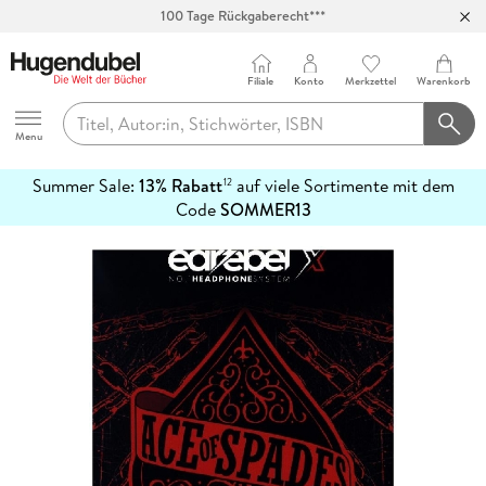
100 Tage Rückgaberecht***
Abholung in über 100 Filialen
Filiale
Konto
Merkzettel
Warenkorb
Hugendubel
Menu
Summer Sale:
13% Rabatt
auf viele Sortimente mit dem
12
mehr
Code
SOMMER13
erfahren