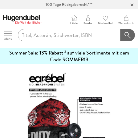
100 Tage Rückgaberecht***
Abholung in über 100 Filialen
Filiale
Konto
Merkzettel
Warenkorb
Hugendubel
Menu
Summer Sale:
13% Rabatt
auf viele Sortimente mit dem
12
mehr
Code
SOMMER13
erfahren