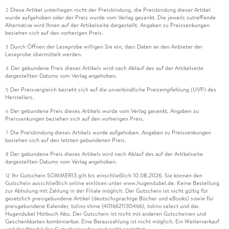
Diese Artikel unterliegen nicht der Preisbindung, die Preisbindung dieser Artikel
2
wurde aufgehoben oder der Preis wurde vom Verlag gesenkt. Die jeweils zutreffende
Alternative wird Ihnen auf der Artikelseite dargestellt. Angaben zu Preissenkungen
beziehen sich auf den vorherigen Preis.
Durch Öffnen der Leseprobe willigen Sie ein, dass Daten an den Anbieter der
3
Leseprobe übermittelt werden.
Der gebundene Preis dieses Artikels wird nach Ablauf des auf der Artikelseite
4
dargestellten Datums vom Verlag angehoben.
Der Preisvergleich bezieht sich auf die unverbindliche Preisempfehlung (UVP) des
5
Herstellers.
Der gebundene Preis dieses Artikels wurde vom Verlag gesenkt. Angaben zu
6
Preissenkungen beziehen sich auf den vorherigen Preis.
Die Preisbindung dieses Artikels wurde aufgehoben. Angaben zu Preissenkungen
7
beziehen sich auf den letzten gebundenen Preis.
Der gebundene Preis dieses Artikels wird nach Ablauf des auf der Artikelseite
8
dargestellten Datums vom Verlag angehoben.
Ihr Gutschein SOMMER13 gilt bis einschließlich 10.08.2026. Sie können den
12
Gutschein ausschließlich online einlösen unter www.hugendubel.de. Keine Bestellung
zur Abholung mit Zahlung in der Filiale möglich. Der Gutschein ist nicht gültig für
gesetzlich preisgebundene Artikel (deutschsprachige Bücher und eBooks) sowie für
preisgebundene Kalender, tolino shine (4016621130466), tolino select und das
Hugendubel Hörbuch Abo. Der Gutschein ist nicht mit anderen Gutscheinen und
Geschenkkarten kombinierbar. Eine Barauszahlung ist nicht möglich. Ein Weiterverkauf