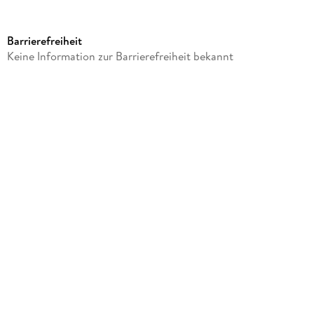
Produktart
Sonstige Merchandise-Artikel
Barrierefreiheit
Gewicht
Keine Information zur Barrierefreiheit bekannt
443 g
Größe (L/B/H)
247/220/37 mm
Sonstiges
In Kartonage
Artikelnr. Hersteller
EAREARCODFR02
GTIN
4260567165130