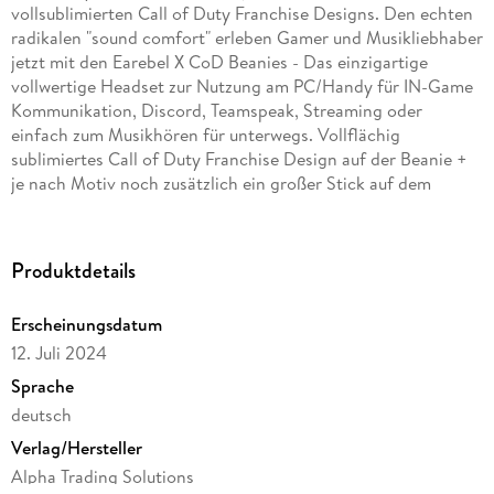
vollsublimierten Call of Duty Franchise Designs. Den echten
radikalen "sound comfort" erleben Gamer und Musikliebhaber
jetzt mit den Earebel X CoD Beanies - Das einzigartige
vollwertige Headset zur Nutzung am PC/Handy für IN-Game
Kommunikation, Discord, Teamspeak, Streaming oder
einfach zum Musikhören für unterwegs. Vollflächig
sublimiertes Call of Duty Franchise Design auf der Beanie +
je nach Motiv noch zusätzlich ein großer Stick auf dem
Beanie Umschlag; "Generic Ear Fit"-Technology: Elastische
Passform für fast jeden Kopfumfang Größe: One size fits all
Passform: Etwas kürzer und enger geschnitten Geschlecht:
Produktdetails
Unisex; Saison: Frühling, Sommer, Herbst, Winter;
Pflegehinweise: 30° Grad Maschinenwäsche (empfohlen
Erscheinungsdatum
Handwäsche); Materialien: 70% Polyacryl, 30% Polyester
12. Juli 2024
Sprache
deutsch
Verlag/Hersteller
Alpha Trading Solutions