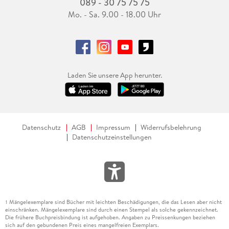
089 - 30 75 75 75
Mo. - Sa. 9.00 - 18.00 Uhr
Laden Sie unsere App herunter.
Datenschutz
AGB
Impressum
Widerrufsbelehrung
Datenschutzeinstellungen
Mängelexemplare sind Bücher mit leichten Beschädigungen, die das Lesen aber nicht
1
einschränken. Mängelexemplare sind durch einen Stempel als solche gekennzeichnet.
Die frühere Buchpreisbindung ist aufgehoben. Angaben zu Preissenkungen beziehen
sich auf den gebundenen Preis eines mangelfreien Exemplars.